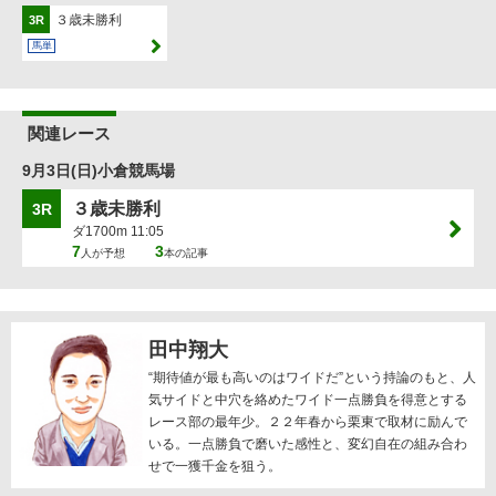
３歳未勝利
3R
馬単
関連レース
9月3日(日)小倉競馬場
３歳未勝利
3R
ダ1700m 11:05
7
3
人が予想
本の記事
田中翔大
“期待値が最も高いのはワイドだ”という持論のもと、人
気サイドと中穴を絡めたワイド一点勝負を得意とする
レース部の最年少。２２年春から栗東で取材に励んで
いる。一点勝負で磨いた感性と、変幻自在の組み合わ
せで一獲千金を狙う。