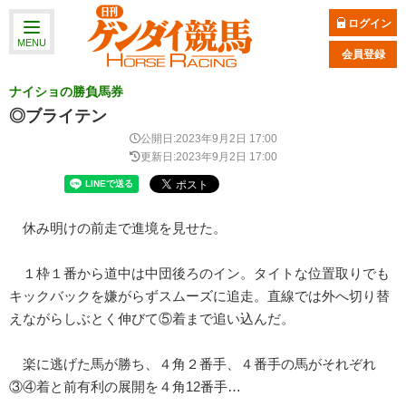
ログイン
MENU
会員登録
ナイショの勝負馬券
◎ブライテン
公開日:2023年9月2日 17:00
更新日:2023年9月2日 17:00
休み明けの前走で進境を見せた。
１枠１番から道中は中団後ろのイン。タイトな位置取りでも
キックバックを嫌がらずスムーズに追走。直線では外へ切り替
えながらしぶとく伸びて⑤着まで追い込んだ。
楽に逃げた馬が勝ち、４角２番手、４番手の馬がそれぞれ
③④着と前有利の展開を４角12番手…