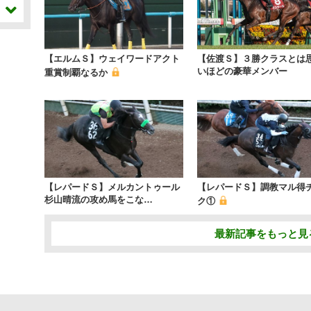
【エルムＳ】ウェイワードアクト
【佐渡Ｓ】３勝クラスとは
いほどの豪華メンバー
重賞制覇なるか
【レパードＳ】メルカントゥール
【レパードＳ】調教マル得
杉山晴流の攻め馬をこな…
ク①
最新記事をもっと見