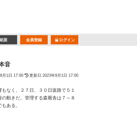
紙面
会員登録
ログイン
本音
9月1日 17:00
更新日:2023年9月1日 17:00
響もなく、２７日、３０日坂路で５１
得の動きだ。管理する森厩舎は７～８
でもある。