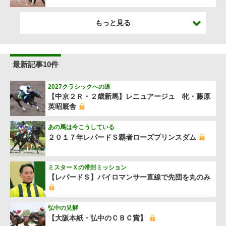
もっと見る
最新記事10件
2027クラシックへの道
【中京２Ｒ・２歳新馬】レニュアージュ 牝・藤原
英昭厩舎
あの馬は今こうしている
２０１７年レパードＳ覇者ローズプリンスダム
ミスターＸの帯封ミッション
【レパードＳ】パイロマンサー直線で先団を丸のみ
弘中の見解
【大阪本紙・弘中のＣＢＣ賞】