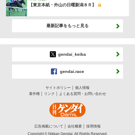
【東京本紙・外山の日曜新潟８Ｒ】
最新記事をもっと見る
gendai_keiba
gendai.race
サイトポリシー
個人情報
著作権
リンク
よくある質問・お問い合わせ
広告掲載について
会社概要
採用情報
Copyright © Nikkan Gendai. All Rights Reserved.