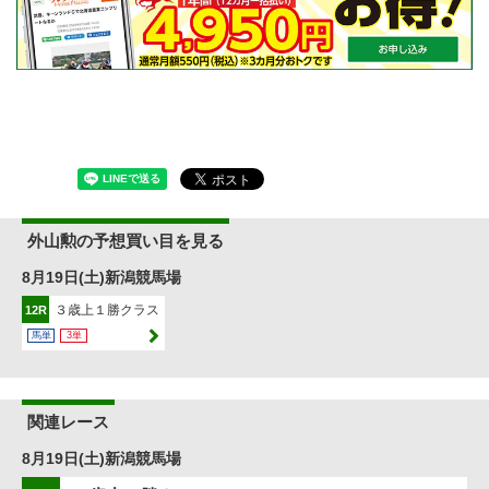
外山勲の予想買い目を見る
8月19日(土)新潟競馬場
３歳上１勝クラス
12R
馬単
3単
関連レース
8月19日(土)新潟競馬場