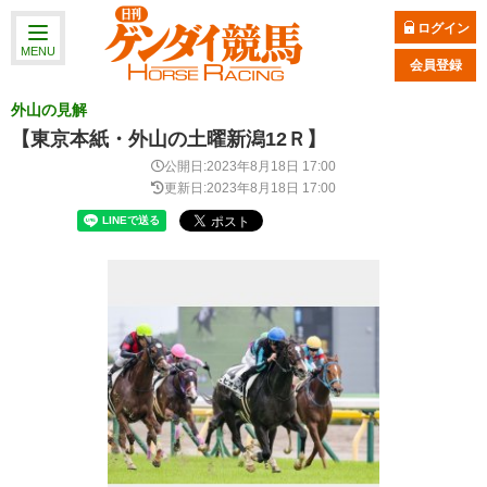
ログイン
MENU
会員登録
外山の見解
【東京本紙・外山の土曜新潟12Ｒ】
公開日:2023年8月18日 17:00
更新日:2023年8月18日 17:00