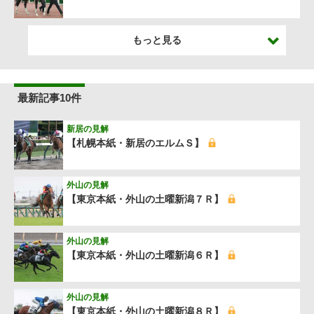
もっと見る
最新記事10件
新居の見解
【札幌本紙・新居のエルムＳ】
外山の見解
【東京本紙・外山の土曜新潟７Ｒ】
外山の見解
【東京本紙・外山の土曜新潟６Ｒ】
外山の見解
【東京本紙・外山の土曜新潟８Ｒ】