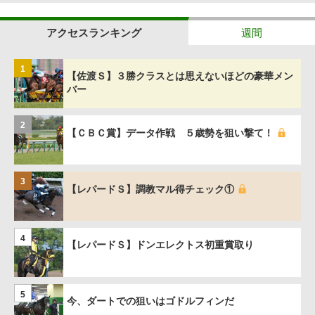
アクセスランキング
週間
1
【佐渡Ｓ】３勝クラスとは思えないほどの豪華メン
バー
2
【ＣＢＣ賞】データ作戦 ５歳勢を狙い撃て！
3
【レパードＳ】調教マル得チェック①
4
【レパードＳ】ドンエレクトス初重賞取り
5
今、ダートでの狙いはゴドルフィンだ