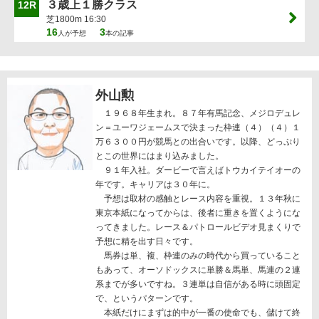
３歳上１勝クラス
12R
芝1800m 16:30
16
3
人が予想
本の記事
外山勲
１９６８年生まれ。８７年有馬記念、メジロデュレ
ン＝ユーワジェームスで決まった枠連（４）（４）１
万６３００円が競馬との出合いです。以降、どっぷり
とこの世界にはまり込みました。
９１年入社。ダービーで言えばトウカイテイオーの
年です。キャリアは３０年に。
予想は取材の感触とレース内容を重視。１３年秋に
東京本紙になってからは、後者に重きを置くようにな
ってきました。レース＆パトロールビデオ見まくりで
予想に精を出す日々です。
馬券は単、複、枠連のみの時代から買っていること
もあって、オーソドックスに単勝＆馬単、馬連の２連
系までが多いですね。３連単は自信がある時に頭固定
で、というパターンです。
本紙だけにまずは的中が一番の使命でも、儲けて終