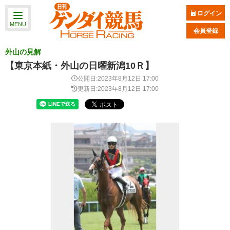
ログイン
MENU
会員登録
外山の見解
【東京本紙・外山の日曜新潟10Ｒ】
公開日:2023年8月12日 17:00
更新日:2023年8月12日 17:00