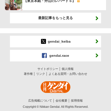
【東京本紙・外山のレパードＳ】
最新記事をもっと見る
gendai_keiba
gendai.race
サイトポリシー
個人情報
著作権
リンク
よくある質問・お問い合わせ
広告掲載について
会社概要
採用情報
Copyright © Nikkan Gendai. All Rights Reserved.