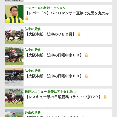
ミスターＸの帯封ミッション
【レパードＳ】パイロマンサー直線で先団を丸のみ
弘中の見解
【大阪本紙・弘中のＣＢＣ賞】
弘中の見解
【大阪本紙・弘中の日曜中京６Ｒ】
弘中の見解
【大阪本紙・弘中の日曜中京８Ｒ】
最終レスキュー 最後にアナタを助…
【レスキュー隊の日曜競馬コラム・中京12Ｒ】
外山の見解