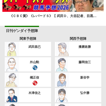
《ＣＢＣ賞》《レパードＳ》【 武田Ｄ、大谷記者、目黒…
日刊ゲンダイ予想陣
関東予想陣
関西予想陣
武田昌已
播磨政勝
外山勲
藤岡信三
橘正信
新谷学
木津信之
弘中勝