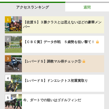
アクセスランキング
週間
1
【佐渡Ｓ】３勝クラスとは思えないほどの豪華メン
バー
2
【ＣＢＣ賞】データ作戦 ５歳勢を狙い撃て！
3
【レパードＳ】調教マル得チェック①
4
【レパードＳ】ドンエレクトス初重賞取り
5
今、ダートでの狙いはゴドルフィンだ