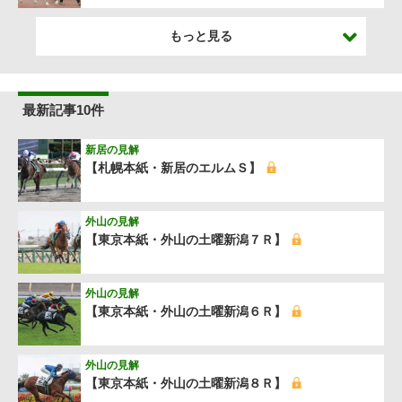
もっと見る
最新記事10件
新居の見解
【札幌本紙・新居のエルムＳ】
外山の見解
【東京本紙・外山の土曜新潟７Ｒ】
外山の見解
【東京本紙・外山の土曜新潟６Ｒ】
外山の見解
【東京本紙・外山の土曜新潟８Ｒ】