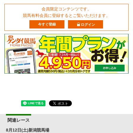
会員限定コンテンツです。
競馬有料会員に登録するとご覧いただけます。
今すぐ登録
ログイン
関連レース
8月12日(土)新潟競馬場