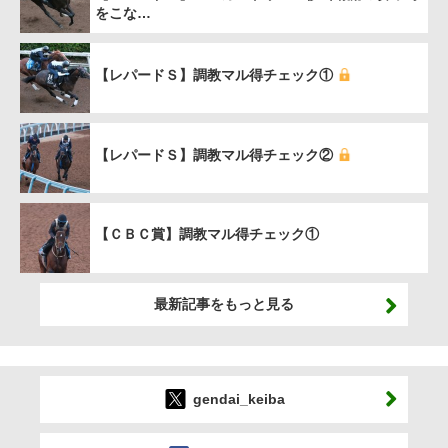
をこな…
【レパードＳ】調教マル得チェック①
【レパードＳ】調教マル得チェック②
【ＣＢＣ賞】調教マル得チェック①
最新記事をもっと見る
gendai_keiba