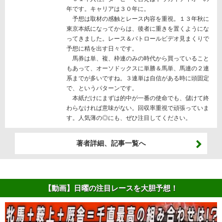
年です。キャリアは３０年に。
予想は取材の感触とレース内容を重視。１３年秋に
東京本紙になってからは、後者に重きを置くようにな
ってきました。レース＆パトロールビデオ見まくりで
予想に精を出す日々です。
馬券は単、複、枠連のみの時代から買っていること
もあって、オーソドックスに単勝＆馬単、馬連の２連
系までが多いですね。３連単は自信がある時に頭固定
で、というパターンです。
本紙だけにまずは的中が一番の使命でも、儲けて終
わらなければ意味がない。回収率重視で頑張っていま
す。人気薄の◎にも、ぜひ注目してください。
著者詳細、記事一覧へ
【動画】日曜の注目レースを大胆予想！