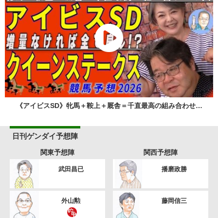
《アイビスSD》牝馬＋鞍上＋厩舎＝千直最高の組み合わせ…
日刊ゲンダイ予想陣
関東予想陣
関西予想陣
武田昌已
播磨政勝
外山勲
藤岡信三