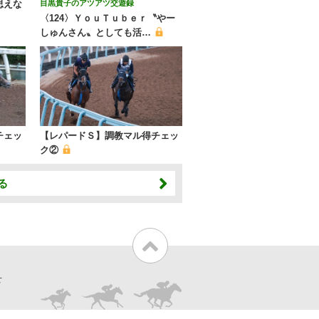
思えな
目黒貴子のアツアツ交遊録
〈124〉ＹｏｕＴｕｂｅｒ〝やー
しゅんさん〟としても活…
チェッ
【レパードＳ】調教マル得チェッ
ク②
る
せ