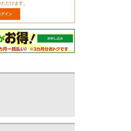
いただけます。
ログイン