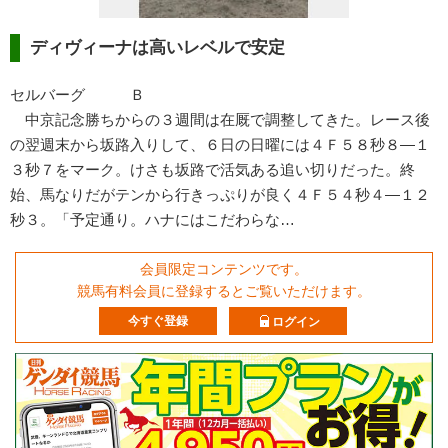
ディヴィーナは高いレベルで安定
セルバーグ Ｂ
中京記念勝ちからの３週間は在厩で調整してきた。レース後
の翌週末から坂路入りして、６日の日曜には４Ｆ５８秒８―１
３秒７をマーク。けさも坂路で活気ある追い切りだった。終
始、馬なりだがテンから行きっぷりが良く４Ｆ５４秒４―１２
秒３。「予定通り。ハナにはこだわらな…
会員限定コンテンツです。
競馬有料会員に登録するとご覧いただけます。
今すぐ登録
ログイン