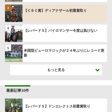
3
【ＣＢＣ賞】ディアナザール初重賞取り
4
【レパードＳ】パイロマンサー今度は負けない
5
米国型ピューロマジックが２４年ぶりにレコード更
新
もっと見る
最新記事10件
【レパードＳ】ドンエレクトス初重賞取り