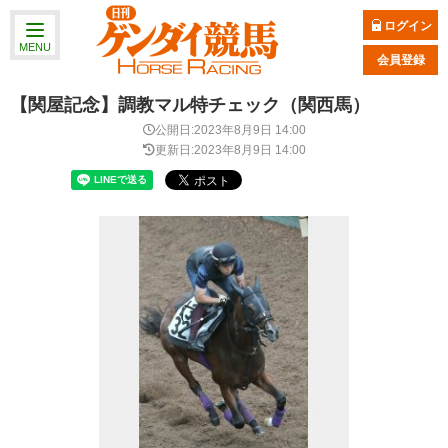
ログイン
MENU
会員登録
【関屋記念】調教マル特チェック（関西馬）
公開日:2023年8月9日 14:00
更新日:2023年8月9日 14:00