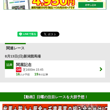
関連レース
8月13日(日)新潟競馬場
関屋記念
11R
GIII
芝1600m 15:45
16
19
人が予想
本の記事
【動画】日曜の注目レースを大胆予想！