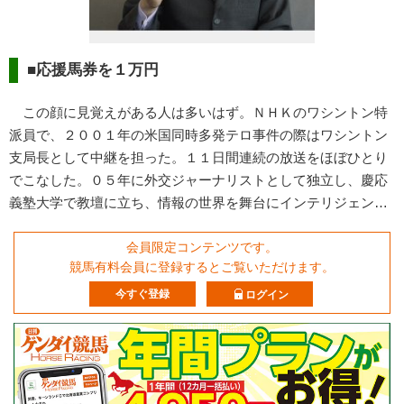
■応援馬券を１万円
この顔に見覚えがある人は多いはず。ＮＨＫのワシントン特
派員で、２００１年の米国同時多発テロ事件の際はワシントン
支局長として中継を担った。１１日間連続の放送をほぼひとり
でこなした。０５年に外交ジャーナリストとして独立し、慶応
義塾大学で教壇に立ち、情報の世界を舞台にインテリジェン…
会員限定コンテンツです。
競馬有料会員に登録するとご覧いただけます。
今すぐ登録
ログイン