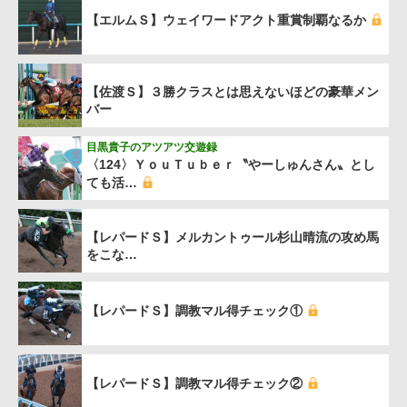
【エルムＳ】ウェイワードアクト重賞制覇なるか
【佐渡Ｓ】３勝クラスとは思えないほどの豪華メン
バー
目黒貴子のアツアツ交遊録
〈124〉ＹｏｕＴｕｂｅｒ〝やーしゅんさん〟とし
ても活…
【レパードＳ】メルカントゥール杉山晴流の攻め馬
をこな…
【レパードＳ】調教マル得チェック①
【レパードＳ】調教マル得チェック②