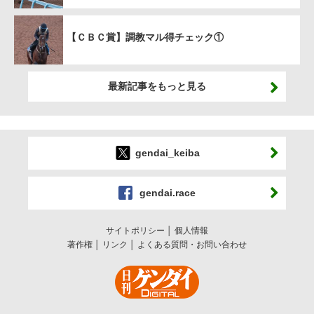
【ＣＢＣ賞】調教マル得チェック①
最新記事をもっと見る
gendai_keiba
gendai.race
サイトポリシー
個人情報
著作権
リンク
よくある質問・お問い合わせ