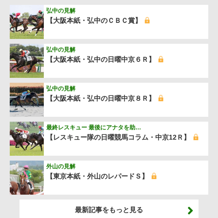
弘中の見解
【大阪本紙・弘中のＣＢＣ賞】
弘中の見解
【大阪本紙・弘中の日曜中京６Ｒ】
弘中の見解
【大阪本紙・弘中の日曜中京８Ｒ】
最終レスキュー 最後にアナタを助…
【レスキュー隊の日曜競馬コラム・中京12Ｒ】
外山の見解
【東京本紙・外山のレパードＳ】
最新記事をもっと見る