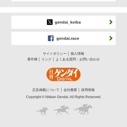
gendai_keiba
gendai.race
サイトポリシー
個人情報
著作権
リンク
よくある質問・お問い合わせ
広告掲載について
会社概要
採用情報
Copyright © Nikkan Gendai. All Rights Reserved.