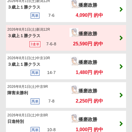
2026年8月1日(土)新潟12R
播磨政勝
３歳上１勝クラス
4,090円
的中
7-6
馬単
2026年8月1日(土)新潟12R
播磨政勝
３歳上１勝クラス
25,590円
的中
7-6-8
3連単
2026年8月1日(土)中京10R
播磨政勝
３歳上１勝クラス
1,480円
的中
14-7
馬単
2026年8月1日(土)中京9R
播磨政勝
障害未勝利
2,250円
的中
7-8
馬単
2026年8月1日(土)中京8R
播磨政勝
日進特別
1,000円
的中
10-8
馬単