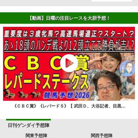
【動画】日曜の注目レースを大胆予想！
《ＣＢＣ賞》《レパードＳ》【 武田Ｄ、大谷記者、目黒…
日刊ゲンダイ予想陣
関東予想陣
関西予想陣