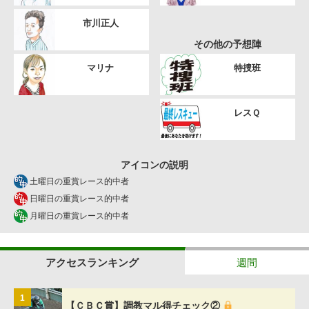
市川正人
その他の予想陣
マリナ
特捜班
レスＱ
アイコンの説明
土曜日の重賞レース的中者
日曜日の重賞レース的中者
月曜日の重賞レース的中者
アクセスランキング
週間
1
【ＣＢＣ賞】調教マル得チェック②