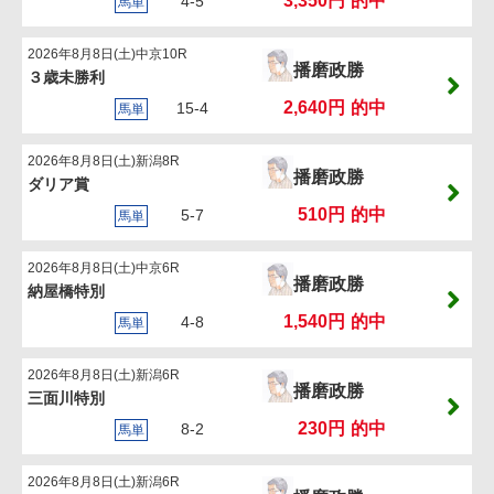
3,350円
的中
4-5
馬単
2026年8月8日(土)中京10R
播磨政勝
３歳未勝利
2,640円
的中
15-4
馬単
2026年8月8日(土)新潟8R
播磨政勝
ダリア賞
510円
的中
5-7
馬単
2026年8月8日(土)中京6R
播磨政勝
納屋橋特別
1,540円
的中
4-8
馬単
2026年8月8日(土)新潟6R
播磨政勝
三面川特別
230円
的中
8-2
馬単
2026年8月8日(土)新潟6R