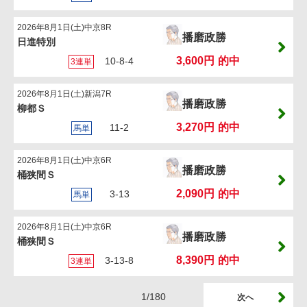
2026年8月1日(土)中京8R
播磨政勝
日進特別
3,600円
的中
10-8-4
3連単
2026年8月1日(土)新潟7R
播磨政勝
柳都Ｓ
3,270円
的中
11-2
馬単
2026年8月1日(土)中京6R
播磨政勝
桶狭間Ｓ
2,090円
的中
3-13
馬単
2026年8月1日(土)中京6R
播磨政勝
桶狭間Ｓ
8,390円
的中
3-13-8
3連単
1/180
次へ