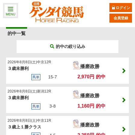
ログイン
MENU
会員登録
的中一覧
的中の絞り込み
2026年8月8日(土)中京12R
播磨政勝
３歳未勝利
2,970円
的中
15-7
馬単
2026年8月8日(土)新潟12R
播磨政勝
３歳未勝利
1,160円
的中
3-8
馬単
2026年8月8日(土)中京11R
播磨政勝
３歳上１勝クラス