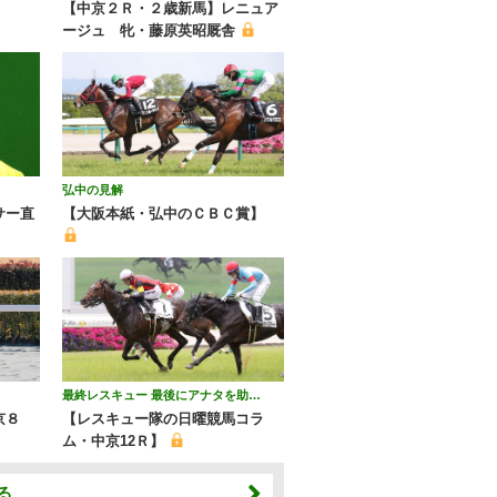
【中京２Ｒ・２歳新馬】レニュア
ージュ 牝・藤原英昭厩舎
弘中の見解
サー直
【大阪本紙・弘中のＣＢＣ賞】
最終レスキュー 最後にアナタを助…
京８
【レスキュー隊の日曜競馬コラ
ム・中京12Ｒ】
る