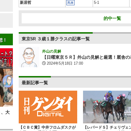
新居哲
5-1
馬単
的中一覧
東京5R ３歳１勝クラスの記事一覧
想！
外山の見解
【日曜東京５Ｒ】外山の見解と厳選！厩舎の
2024年5月18日 17:00
最新記事一覧
Ｄ、大
【ＣＢＣ賞】中井フロムダスクが
【レパードＳ】チェリヴェ