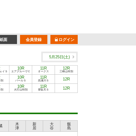
紙面
会員登録
ログイン
5月25日(土)
R
10R
11R
12R
ェイＳ
エアグルーヴＣ
オークス
三峰山特別
R
10R
11R
12R
特別
パールＳ
高瀬川Ｓ
R
10R
11R
12R
特別
火打山特別
韋駄天Ｓ
木
新
大
飯
橘
津
居
谷
島