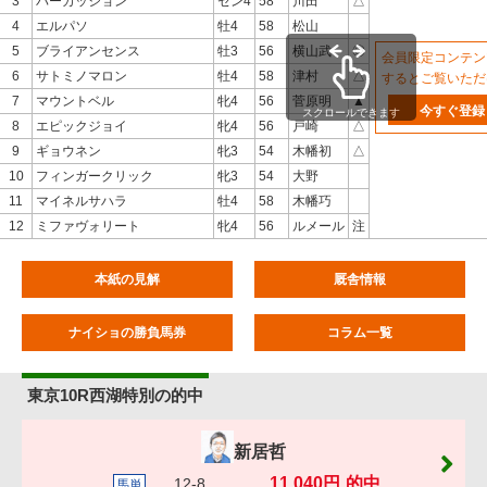
3
パーカッション
セン4
58
川田
△
4
エルパソ
牡4
58
松山
5
ブライアンセンス
牡3
56
横山武
◎
会員限定コンテン
6
サトミノマロン
牡4
58
津村
△
するとご覧いただ
7
マウントベル
牝4
56
菅原明
▲
今すぐ登録
スクロールできます
8
エピックジョイ
牝4
56
戸崎
△
9
ギョウネン
牝3
54
木幡初
△
10
フィンガークリック
牝3
54
大野
11
マイネルサハラ
牡4
58
木幡巧
12
ミファヴォリート
牝4
56
ルメール
注
本紙の見解
厩舎情報
ナイショの勝負馬券
コラム一覧
東京10R西湖特別の的中
新居哲
11,040円
的中
12-8
馬単