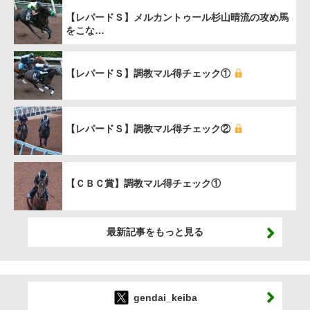
【レパードＳ】メルカントゥール杉山晴流の攻め馬
をこな…
【レパードＳ】調教マル得チェック①
【レパードＳ】調教マル得チェック②
【ＣＢＣ賞】調教マル得チェック①
最新記事をもっと見る
gendai_keiba