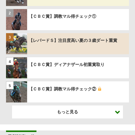
2
【ＣＢＣ賞】調教マル得チェック①
3
【レパードＳ】注目度高い夏の３歳ダート重賞
4
【ＣＢＣ賞】ディアナザール初重賞取り
5
【ＣＢＣ賞】調教マル得チェック②
もっと見る