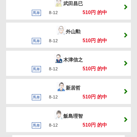
武田昌已
510円
的中
8-12
馬単
外山勲
510円
的中
8-12
馬単
木津信之
510円
的中
8-12
馬単
新居哲
510円
的中
8-12
馬単
飯島理智
510円
的中
8-12
馬単