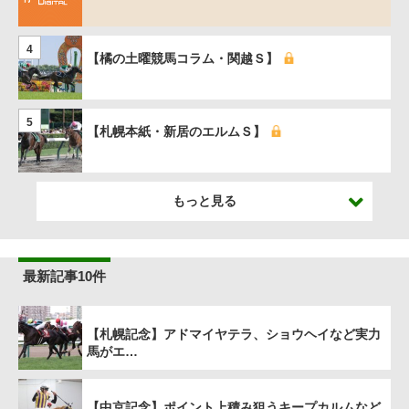
4
【橘の土曜競馬コラム・関越Ｓ】
5
【札幌本紙・新居のエルムＳ】
もっと見る
最新記事10件
【札幌記念】アドマイヤテラ、ショウヘイなど実力
馬がエ…
【中京記念】ポイント上積み狙うキープカルムなど