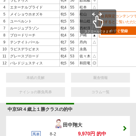
3
ラピドゥス
牝4
56
鮫島駿
○
4
エターナルプライド
牝4
55
松本
△
5
メイショウホオズキ
牝5
56
松山
注
会員限定コンテンツ
6
ユーベルント
牝5
55
秋山稔
録するとご覧いただ
7
ルージュブラゾン
牝4
56
西村淳
△
今すぐ登録
スクロールできます
8
ブロードリーチ
牝4
56
戸崎
▲
9
テンナイトパール
牝7
56
丹内
△
10
ラピスデラビオス
牝5
52
永島
11
グレースブロード
牝4
53
佐々木
△
12
パレドジュスティス
牝5
56
和田竜
◎
本紙の見解
厩舎情報
ナイショの勝負馬券
コラム一覧
中京5R４歳上１勝クラスの的中
田中翔大
9,970円
的中
8-2
馬単