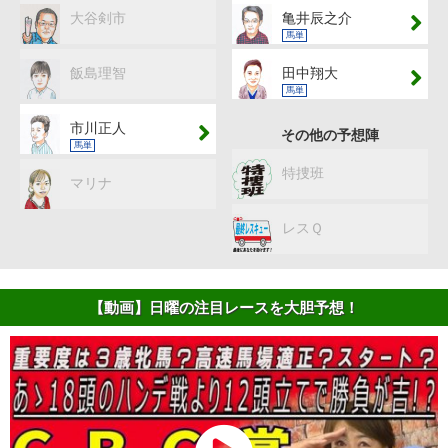
大谷剣市
亀井辰之介
馬単
飯島理智
田中翔大
馬単
市川正人
その他の予想陣
馬単
特捜班
マリナ
レスＱ
【動画】日曜の注目レースを大胆予想！