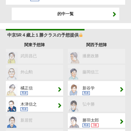
的中一覧
中京5R４歳上１勝クラスの予想提供
関東予想陣
関西予想陣
武田昌已
播磨政勝
外山勲
藤岡信三
橘正信
新谷学
馬単
馬単
木津信之
弘中勝
馬単
新居哲
勝羽太郎
馬単
3単