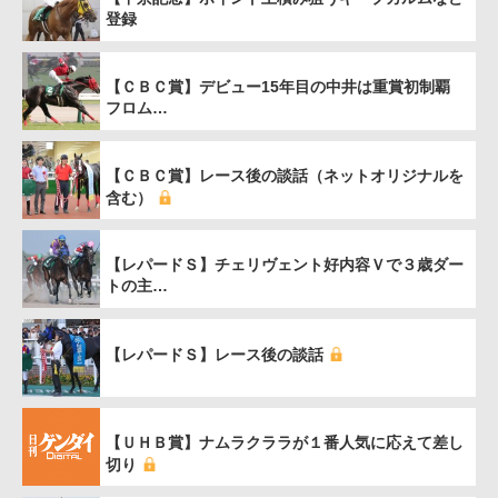
登録
【ＣＢＣ賞】デビュー15年目の中井は重賞初制覇
フロム…
【ＣＢＣ賞】レース後の談話（ネットオリジナルを
含む）
【レパードＳ】チェリヴェント好内容Ｖで３歳ダー
トの主…
【レパードＳ】レース後の談話
【ＵＨＢ賞】ナムラクララが１番人気に応えて差し
切り