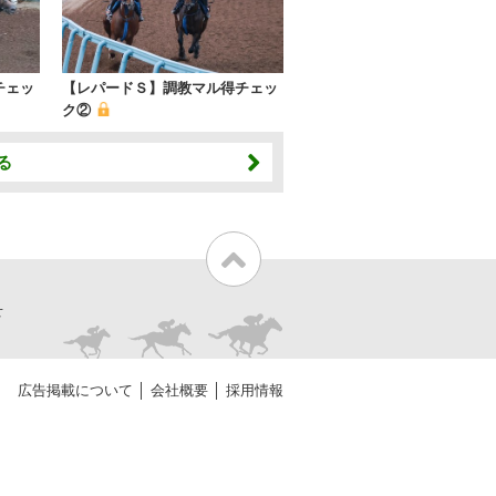
チェッ
【レパードＳ】調教マル得チェッ
ク②
る
せ
広告掲載について
会社概要
採用情報