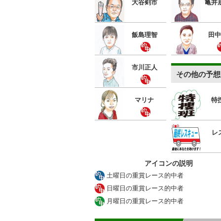
大谷剣市
亀井
飯島理智
田中
市川正人
その他の予想
マリナ
特
レ
アイコンの説明
土曜日の重賞レース的中者
日曜日の重賞レース的中者
月曜日の重賞レース的中者