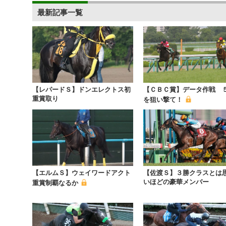
最新記事一覧
【レパードＳ】ドンエレクトス初
【ＣＢＣ賞】データ作戦 
重賞取り
を狙い撃て！
【エルムＳ】ウェイワードアクト
【佐渡Ｓ】３勝クラスとは
いほどの豪華メンバー
重賞制覇なるか