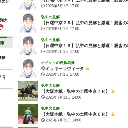
辰之介
2026年8月1日 17:00
弘中の見解
翔大
【日曜中京２Ｒ】弘中の見解と厳選！厩舎の
2026年8月1日 17:00
弘中の見解
陣
【日曜中京１Ｒ】弘中の見解と厳選！厩舎の
2026年8月1日 17:00
捜班
ナイショの勝負馬券
◎ミッキーラヴィータ
2026年8月1日 17:00
スＱ
弘中の見解
【大阪本紙・弘中の土曜中京７Ｒ】
2026年7月31日 14:00
弘中の見解
【大阪本紙・弘中の土曜中京６Ｒ】
2026年7月31日 14:00