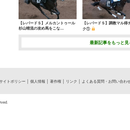
【レパードＳ】メルカントゥール
【レパードＳ】調教マル得
杉山晴流の攻め馬をこな…
ク①
最新記事をもっと見
サイトポリシー
個人情報
著作権
リンク
よくある質問・お問い合わ
rved.