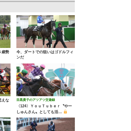
５歳勢
今、ダートでの狙いはゴドルフィ
ンだ
思えな
目黒貴子のアツアツ交遊録
〈124〉ＹｏｕＴｕｂｅｒ〝やー
しゅんさん〟としても活…