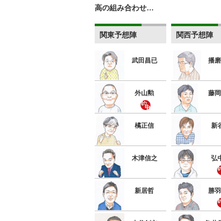
高の組み合わせ…
関東予想陣
関西予想陣
武田昌已
播磨
外山勲
藤岡
橘正信
新
木津信之
弘
新居哲
勝羽