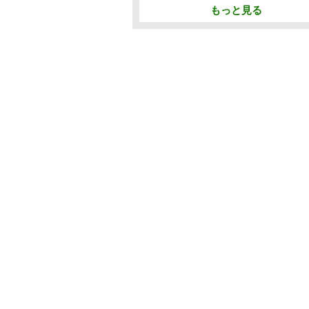
もっと見る