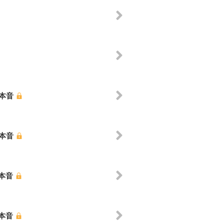
の本音
の本音
本音
本音