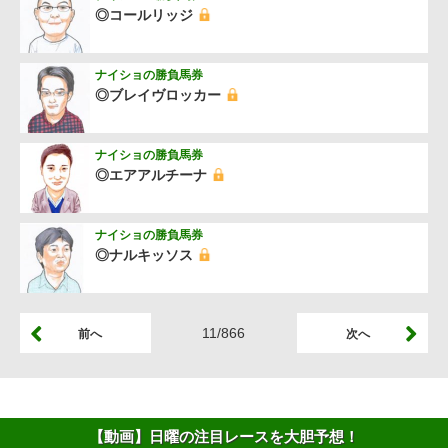
◎コールリッジ
ナイショの勝負馬券
◎ブレイヴロッカー
ナイショの勝負馬券
◎エアアルチーナ
ナイショの勝負馬券
◎ナルキッソス
11/866
前へ
次へ
【動画】日曜の注目レースを大胆予想！