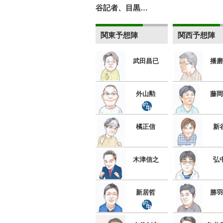
谷記者、目黒…
関東予想陣
関西予想陣
武田昌已
播磨
外山勲
藤岡
橘正信
新
木津信之
弘
新居哲
勝羽