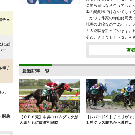
に勝ち目はなさそうでしたが
馬の醍醐味ではないでしょ
かつて作家の寺山修司氏は
得チェ
競馬の比喩なのである」と
の大逆転を狙っています。
ずと、きょうもトレセンを
とは思
著
バー
ル得チ
最新記事一覧
ルム
・関越
【ＣＢＣ賞】中井フロムダスクが
【レパードＳ】チェリヴェ
人馬ともに重賞初制覇
１勝クラス勝ちから連勝…