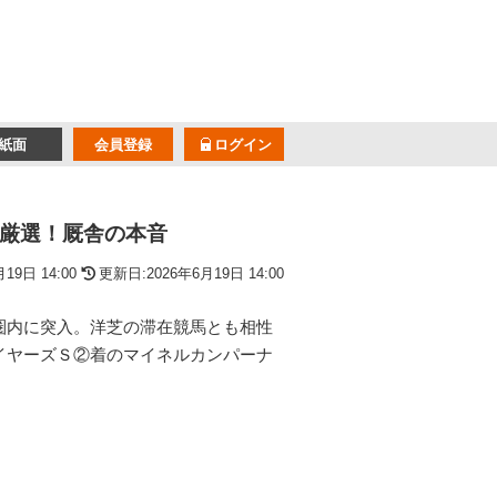
紙面
会員登録
ログイン
と厳選！厩舎の本音
19日 14:00
更新日:2026年6月19日 14:00
圏内に突入。洋芝の滞在競馬とも相性
イヤーズＳ②着のマイネルカンパーナ