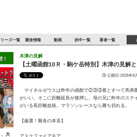
シリーズ一覧
厩舎情報
動画
的中一覧
著者一覧
木津の見解
想！
【土曜函館10Ｒ・駒ケ岳特別】木津の見解
公開日:2026年6月
マイネルゼウスは昨年の函館で②③③着とすべて馬券
がいい。そこに距離延長が後押し。母の兄に昨年のステ
がいる長距離血統。マラソンレースなら勝ち切れる。
【厳選！厩舎の本音】
Ｄ、大
アスクファイアモア