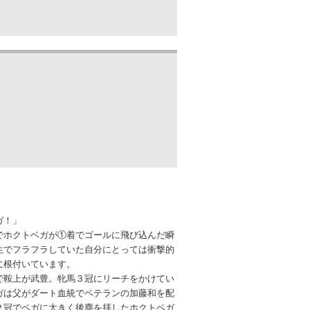
ガ！」
ホクトベガが①着でゴールに飛び込んだ瞬
生でフラフラしていた自分にとっては衝撃的
に根付いています。
鞍上が武豊。牝馬３冠にリーチをかけてい
ガは父がダート血統でベテランの加藤和を配
２冠でベガに大きく後塵を拝したホクトベガ