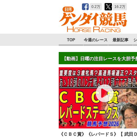
0.2万
16.2万
TOP
今週のレース
最新記事
【動画】日曜の注目レースを大胆予
《ＣＢＣ賞》《レパードＳ》【 武田