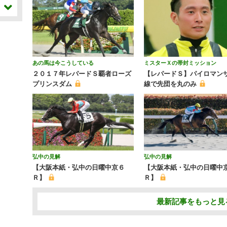
あの馬は今こうしている
ミスターＸの帯封ミッション
２０１７年レパードＳ覇者ローズ
【レパードＳ】パイロマン
プリンスダム
線で先団を丸のみ
弘中の見解
弘中の見解
【大阪本紙・弘中の日曜中京６
【大阪本紙・弘中の日曜中
Ｒ】
Ｒ】
最新記事をもっと見