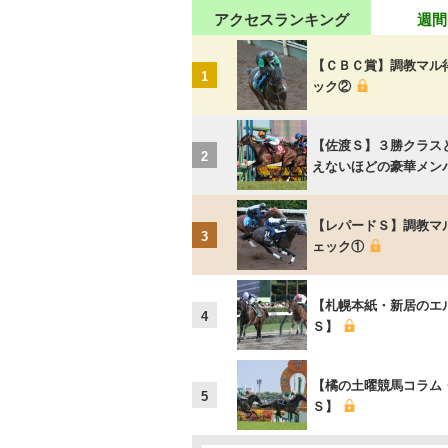
アクセスランキング
週間
【ＣＢＣ賞】調教マル
1
ック②
【佐渡Ｓ】３勝クラス
2
えないほどの豪華メン
【レパードＳ】調教マ
3
ェック①
【札幌本紙・新居のエ
4
Ｓ】
【橘の土曜競馬コラム
5
Ｓ】