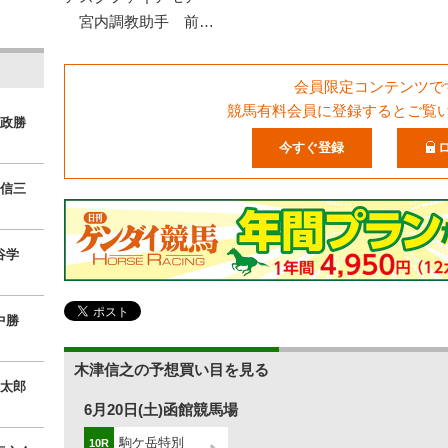
宮内調教助手 前…
会員限定コンテンツで
競馬有料会員に登録するとご覧
政勝
今すぐ登録
信三
谷学
中勝
木津信之の予想買い目を見る
太郎
6月20日(土)函館競馬場
駒ケ岳特別
10R