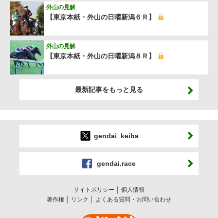
外山の見解
【東京本紙・外山の日曜新潟６Ｒ】
外山の見解
【東京本紙・外山の日曜新潟８Ｒ】
最新記事をもっと見る
gendai_keiba
gendai.race
サイトポリシー
個人情報
著作権
リンク
よくある質問・お問い合わせ