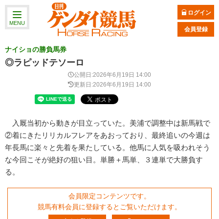
ログイン
MENU
会員登録
ナイショの勝負馬券
◎ラピッドテソーロ
公開日:2026年6月19日 14:00
更新日:2026年6月19日 14:00
入厩当初から動きが目立っていた。美浦で調整中は新馬戦で
②着にきたリリカルフレアをあおっており、最終追いの今週は
年長馬に楽々と先着を果たしている。他馬に人気を吸われそう
な今回こそが絶好の狙い目。単勝＋馬単、３連単で大勝負す
る。
会員限定コンテンツです。
競馬有料会員に登録するとご覧いただけます。