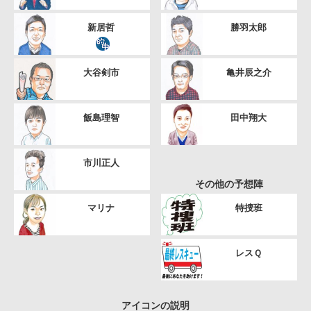
新居哲
勝羽太郎
大谷剣市
亀井辰之介
飯島理智
田中翔大
市川正人
その他の予想陣
マリナ
特捜班
レスＱ
アイコンの説明