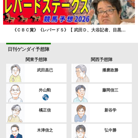
《ＣＢＣ賞》《レパードＳ》【 武田Ｄ、大谷記者、目黒…
日刊ゲンダイ予想陣
関東予想陣
関西予想陣
武田昌已
播磨政勝
外山勲
藤岡信三
橘正信
新谷学
木津信之
弘中勝