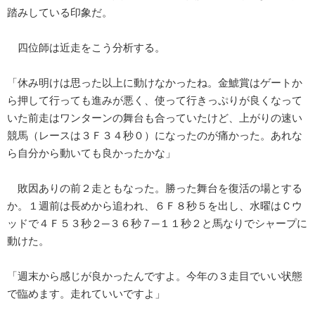
踏みしている印象だ。
四位師は近走をこう分析する。
「休み明けは思った以上に動けなかったね。金鯱賞はゲートか
ら押して行っても進みが悪く、使って行きっぷりが良くなって
いた前走はワンターンの舞台も合っていたけど、上がりの速い
競馬（レースは３Ｆ３４秒０）になったのが痛かった。あれな
ら自分から動いても良かったかな」
敗因ありの前２走ともなった。勝った舞台を復活の場とする
か。１週前は長めから追われ、６Ｆ８秒５を出し、水曜はＣウ
ッドで４Ｆ５３秒２─３６秒７─１１秒２と馬なりでシャープに
動けた。
「週末から感じが良かったんですよ。今年の３走目でいい状態
で臨めます。走れていいですよ」