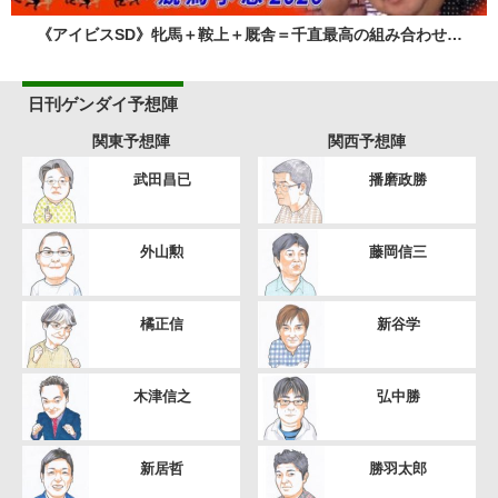
《アイビスSD》牝馬＋鞍上＋厩舎＝千直最高の組み合わせ…
日刊ゲンダイ予想陣
関東予想陣
関西予想陣
武田昌已
播磨政勝
外山勲
藤岡信三
橘正信
新谷学
木津信之
弘中勝
新居哲
勝羽太郎