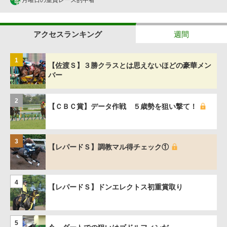
アクセスランキング
週間
1
【佐渡Ｓ】３勝クラスとは思えないほどの豪華メン
バー
2
【ＣＢＣ賞】データ作戦 ５歳勢を狙い撃て！
3
【レパードＳ】調教マル得チェック①
4
【レパードＳ】ドンエレクトス初重賞取り
5