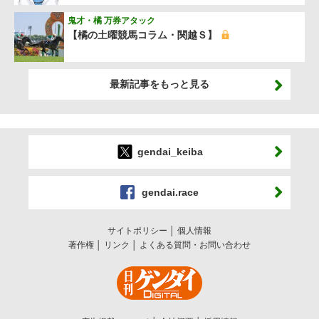
鬼才・橘 万券アタック
【橘の土曜競馬コラム・関越Ｓ】
最新記事をもっと見る
gendai_keiba
gendai.race
サイトポリシー
個人情報
著作権
リンク
よくある質問・お問い合わせ