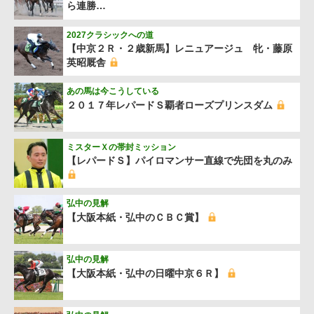
ら連勝…
2027クラシックへの道
【中京２Ｒ・２歳新馬】レニュアージュ 牝・藤原
英昭厩舎
あの馬は今こうしている
２０１７年レパードＳ覇者ローズプリンスダム
ミスターＸの帯封ミッション
【レパードＳ】パイロマンサー直線で先団を丸のみ
弘中の見解
【大阪本紙・弘中のＣＢＣ賞】
弘中の見解
【大阪本紙・弘中の日曜中京６Ｒ】