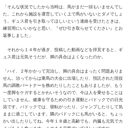
「そんな状況でしたから当時は、馬がまだ一頭もいませんでし
た。これから施設を運営していく上で馬がいないとダメでしょ
う。ギュス君を引き取ってほしいという連絡を受けたときは、
練習用にいいかなと思い、『ぜひ引き取らせてください』とお
返事しました」
それから１４年が過ぎ、投稿した動画などを拝見すると、ギ
ュス君は元気そうだが、脚の具合はよくなったのか。
「ハイ、２年かかって完治し、脚の具合はまったく問題ありま
せん。治ってからは乗馬の大会に出場したり、預託された現役
馬の調教パートナーを務めたりしたこともありましたが、もう
一度脚をケガするとかわいそうなので、今は人を乗せることは
していません。健康を守るための引き運動とパドックでの日光
浴です。パドックでは、寝転がったり、ジャンプしたりして気
ままに過ごしています。隣のパドックにも馬がいると、ちょっ
かい出したりしてね。今年１８歳と高齢でも、内臓も元気でカ