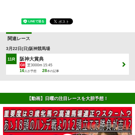
関連レース
3月22日(日)阪神競馬場
阪神大賞典
11R
GII
芝3000m 15:45
16
28
人が予想
本の記事
【動画】日曜の注目レースを大胆予想！