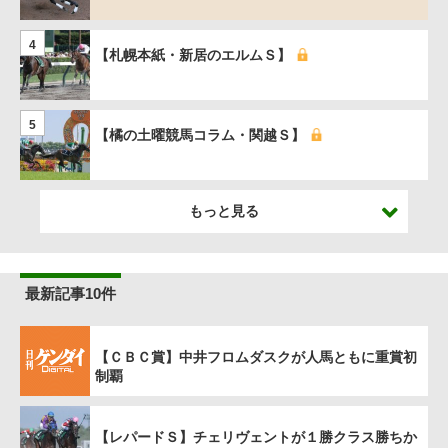
4
【札幌本紙・新居のエルムＳ】
5
【橘の土曜競馬コラム・関越Ｓ】
もっと見る
最新記事10件
【ＣＢＣ賞】中井フロムダスクが人馬ともに重賞初
制覇
【レパードＳ】チェリヴェントが１勝クラス勝ちか