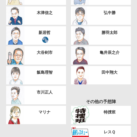
木津信之
弘中勝
新居哲
勝羽太郎
大谷剣市
亀井辰之介
飯島理智
田中翔大
市川正人
その他の予想陣
マリナ
特捜班
レスＱ