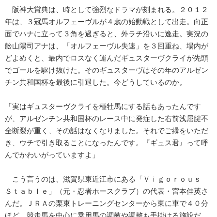
阪神大賞典は、時として強烈なドラマが刻まれる。２０１２
年は、３冠馬オルフェーヴルが４歳の始動戦として出走。向正
面でハナに立って３角を過ぎると、外ラチ沿いに逸走。実況の
舩山陽司アナは、「オルフェーヴル失速」を３回重ね、場内が
どよめくと、最内でロスなく運んだギュスターヴクライが先頭
でゴールを駆け抜けた。そのギュスターヴはその年のアルゼン
チン共和国杯を最後に引退した。今どうしているのか。
「実はギュスターヴクライを種牡馬にする話もあったんです
が、アルゼンチン共和国杯のレース中に発症した右前浅屈腱不
全断裂が重く、その話はなくなりました。それでご縁をいただ
き、ウチで引き取ることになったんです。『ギュス君』って呼
んでかわいがっていますよ」
こう言うのは、滋賀県東近江市にある「Ｖｉｇｏｒｏｕｓ
Ｓｔａｂｌｅ」（元・忍者ホースクラブ）の代表・宮本佳英さ
んだ。ＪＲＡの栗東トレーニングセンターから東に車で４０分
ほど。競走馬を中心に乗用馬の調教や調整も手掛ける施設だ。