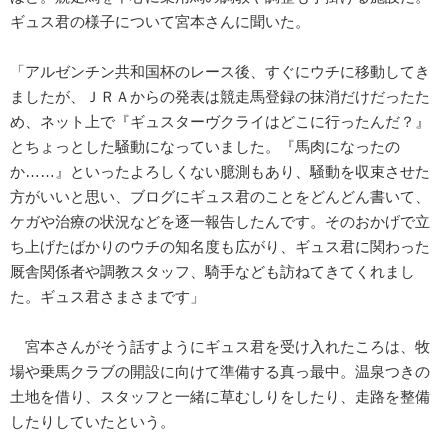
ギュス君の様子について宮本さんに聞いた。
「アルゼンチン共和国杯のレース後、すぐにウチに移動してき
ましたが、ＪＲＡからの発表は競走馬登録の抹消だけだったた
め、ネット上で『ギュスターヴクライはどこに行ったんだ？』
とちょっとした騒動になっていました。『馬肉になったの
か……』といったよろしくない臆測もあり、騒動を収束させた
方がいいと思い、ブログにギュス君のことをどんどん書いて、
ケガや治療の状況などを逐一報告したんです。そのおかげで立
ち上げたばかりのウチの知名度も広がり、ギュス君に関わった
厩舎関係者や調教スタッフ、騎手なども訪ねてきてくれまし
た。ギュス君さまさまです」
宮本さんがそう話すようにギュス君を受け入れたころは、牧
場や乗馬クラブの開設に向けて準備する真っ最中。温泉つきの
土地を借り、スタッフと一緒に草むしりをしたり、走路を整備
したりしていたという。