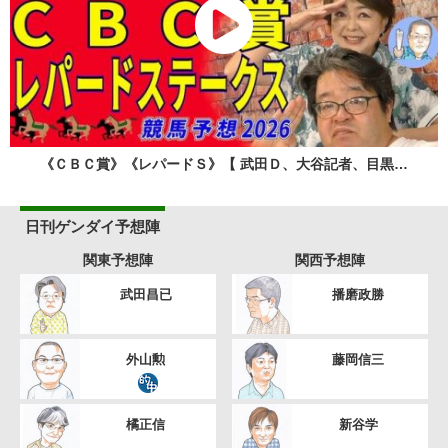
《ＣＢＣ賞》《レパードＳ》【 武田Ｄ、大谷記者、目黒…
日刊ゲンダイ予想陣
関東予想陣
関西予想陣
武田昌已
播磨政勝
外山勲
藤岡信三
橘正信
新谷学