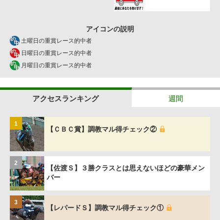
アイコンの説明
土曜日の重賞レース的中者
日曜日の重賞レース的中者
月曜日の重賞レース的中者
アクセスランキング
週間
1
【ＣＢＣ賞】調教マル得チェック②
2
【佐渡Ｓ】３勝クラスとは思えないほどの豪華メン
バー
3
【レパードＳ】調教マル得チェック①