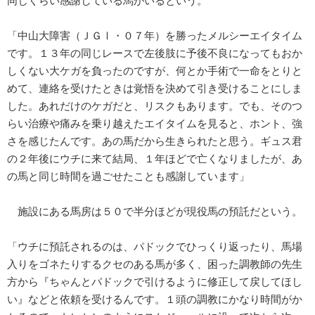
同じくらい感謝している馬がいるという。
「中山大障害（ＪＧⅠ・０７年）を勝ったメルシーエイタイム
です。１３年の同じレースで左後肢に予後不良になってもおか
しくない大ケガを負ったのですが、何とか手術で一命をとりと
めて、連絡を受けたときは覚悟を決めて引き受けることにしま
した。あれだけのケガだと、リスクもあります。でも、そのつ
らい治療や痛みを乗り越えたエイタイムを見ると、ホント、強
さを感じたんです。あの馬だから生きられたと思う。ギュス君
の２年後にウチに来て結局、１年ほどで亡くなりましたが、あ
の馬と同じ時間を過ごせたことも感謝しています」
施設にある馬房は５０で半分ほどが現役馬の預託だという。
「ウチに預託されるのは、パドックでひっくり返ったり、馬場
入りをゴネたりするクセのある馬が多く、困った調教師の先生
方から『ちゃんとパドックで引けるように修正して戻してほし
い』などと依頼を受けるんです。１頭の調教にかなり時間がか