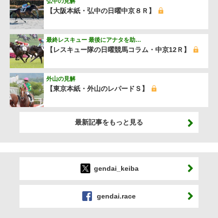
弘中の見解
【大阪本紙・弘中の日曜中京８Ｒ】
最終レスキュー 最後にアナタを助…
【レスキュー隊の日曜競馬コラム・中京12Ｒ】
外山の見解
【東京本紙・外山のレパードＳ】
最新記事をもっと見る
gendai_keiba
gendai.race