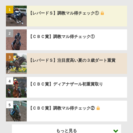
1
【レパードＳ】調教マル得チェック①
2
【ＣＢＣ賞】調教マル得チェック①
3
【レパードＳ】注目度高い夏の３歳ダート重賞
4
【ＣＢＣ賞】ディアナザール初重賞取り
5
【ＣＢＣ賞】調教マル得チェック②
もっと見る