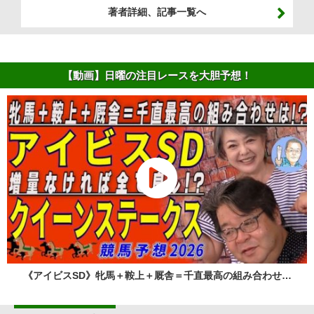
著者詳細、記事一覧へ
【動画】日曜の注目レースを大胆予想！
《アイビスSD》牝馬＋鞍上＋厩舎＝千直最高の組み合わせ…