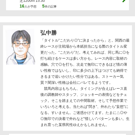
芝1200m 15:30
16
5
人が予想
本の記事
弘中勝
「タイトル“こだわり◎”に決まったから」と。関西の最
終レースが主戦場から本紙担当になる際のタイトル変
更だった。“こだわり”だ。考えてみれば、同じ馬に◎を
打ち続けるケースは多い方かも。レース内容に取材の
感触。穴で◎を打ち、次走で無印にできるほど情の薄
い性格ではないし、印に多少の上下はつけても納得で
きるまで追いかけたい性分ではある。ストーカー気
質？闇深い性格は会社にバレてるようです。
競馬内容はもちろん、タイミングが合えばレース直
後の調教師やスタッフ、ジョッキーの表情などをチェ
ック。そこを踏まえての中間取材。そして予想作業で
いろいろと考える。当たれば“閃き”、外れたら“妄想”に
なる。すいません。ご迷惑かけてます。たまに△◎や
◎無印での決着で外れなど“惜しい”パターンも多い。生
まれ育った某県民性ゆえかもしれません。