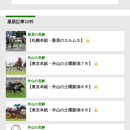
最新記事10件
新居の見解
【札幌本紙・新居のエルムＳ】
外山の見解
【東京本紙・外山の土曜新潟７Ｒ】
外山の見解
【東京本紙・外山の土曜新潟６Ｒ】
外山の見解
【東京本紙・外山の土曜新潟８Ｒ】
外山の見解