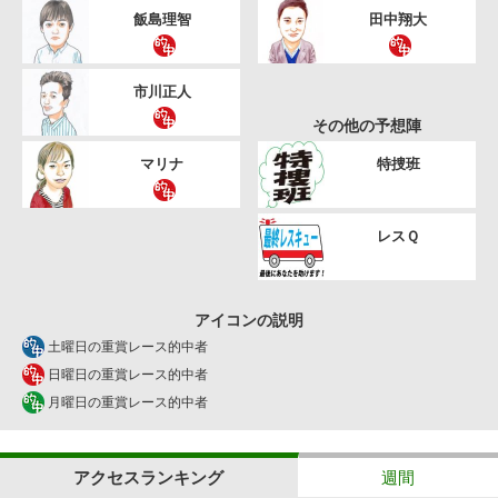
飯島理智
田中翔大
市川正人
その他の予想陣
マリナ
特捜班
レスＱ
アイコンの説明
土曜日の重賞レース的中者
日曜日の重賞レース的中者
月曜日の重賞レース的中者
アクセスランキング
週間