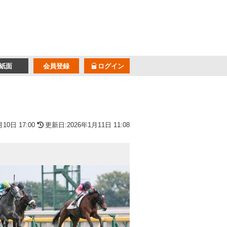
紙面
会員登録
ログイン
10日 17:00
更新日:2026年1月11日 11:08