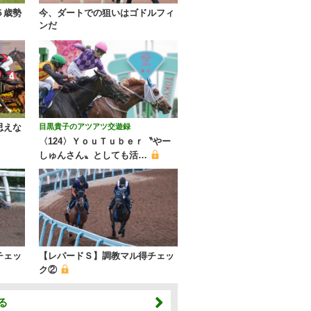
５歳勢
今、ダートでの狙いはゴドルフィ
ンだ
思えな
目黒貴子のアツアツ交遊録
〈124〉ＹｏｕＴｕｂｅｒ〝やー
しゅんさん〟としても活…
チェッ
【レパードＳ】調教マル得チェッ
ク②
る