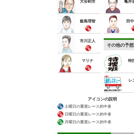
大谷剣市
亀井
飯島理智
田中
市川正人
その他の予想
マリナ
特
レ
アイコンの説明
土曜日の重賞レース的中者
日曜日の重賞レース的中者
月曜日の重賞レース的中者