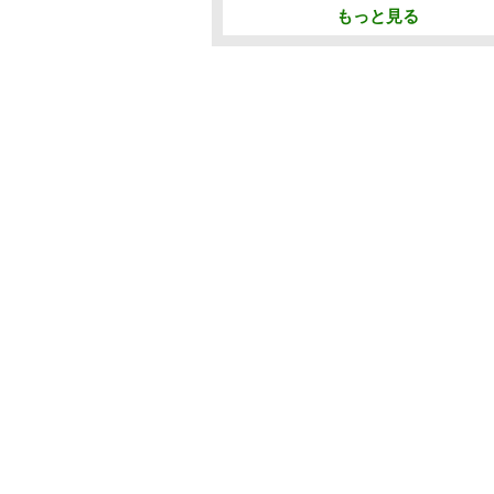
もっと見る