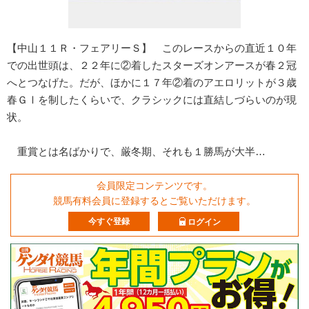
【中山１１Ｒ・フェアリーＳ】 このレースからの直近１０年
での出世頭は、２２年に②着したスターズオンアースが春２冠
へとつなげた。だが、ほかに１７年②着のアエロリットが３歳
春ＧⅠを制したくらいで、クラシックには直結しづらいのが現
状。
重賞とは名ばかりで、厳冬期、それも１勝馬が大半…
会員限定コンテンツです。
競馬有料会員に登録するとご覧いただけます。
今すぐ登録
ログイン