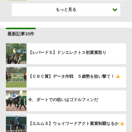
もっと見る
最新記事10件
【レパードＳ】ドンエレクトス初重賞取り
【ＣＢＣ賞】データ作戦 ５歳勢を狙い撃て！
今、ダートでの狙いはゴドルフィンだ
【エルムＳ】ウェイワードアクト重賞制覇なるか