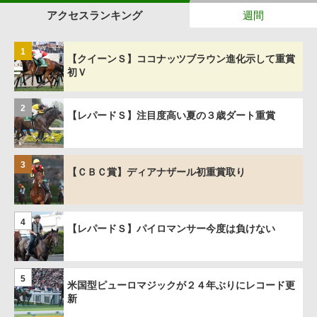
アクセスランキング
週間
1
【クイーンＳ】ココナッツブラウン進化示して重賞
初Ｖ
2
【レパードＳ】注目度高い夏の３歳ダート重賞
3
【ＣＢＣ賞】ディアナザール初重賞取り
4
【レパードＳ】パイロマンサー今度は負けない
5
米国型ピューロマジックが２４年ぶりにレコード更
新