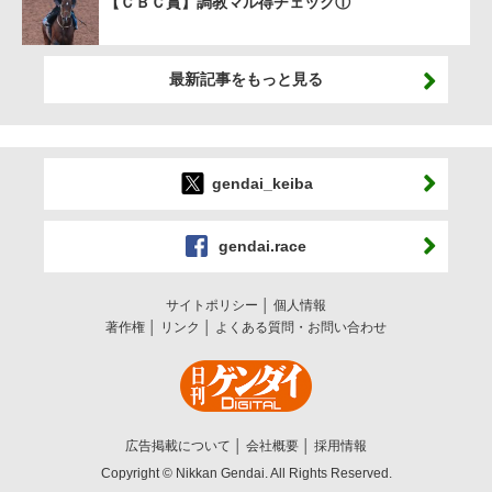
【ＣＢＣ賞】調教マル得チェック①
最新記事をもっと見る
gendai_keiba
gendai.race
サイトポリシー
個人情報
著作権
リンク
よくある質問・お問い合わせ
広告掲載について
会社概要
採用情報
Copyright © Nikkan Gendai. All Rights Reserved.