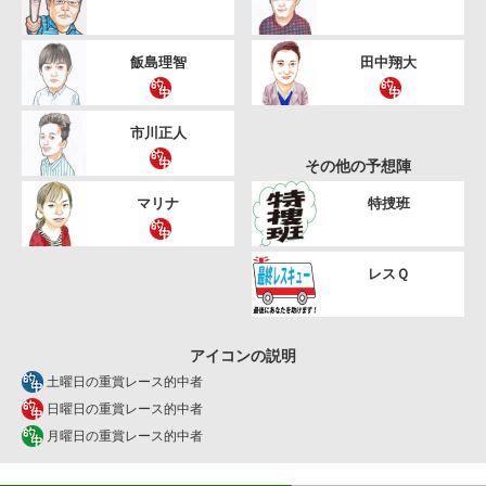
飯島理智
田中翔大
市川正人
その他の予想陣
マリナ
特捜班
レスＱ
アイコンの説明
土曜日の重賞レース的中者
日曜日の重賞レース的中者
月曜日の重賞レース的中者