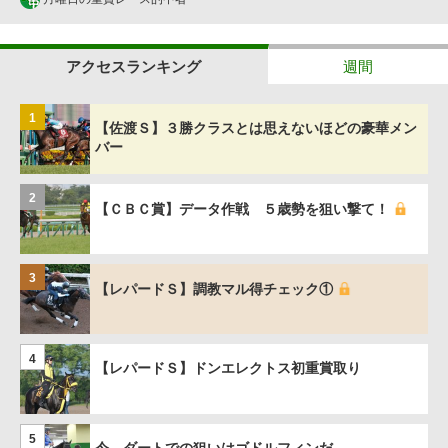
アクセスランキング
週間
1
【佐渡Ｓ】３勝クラスとは思えないほどの豪華メン
バー
2
【ＣＢＣ賞】データ作戦 ５歳勢を狙い撃て！
3
【レパードＳ】調教マル得チェック①
4
【レパードＳ】ドンエレクトス初重賞取り
5
今、ダートでの狙いはゴドルフィンだ