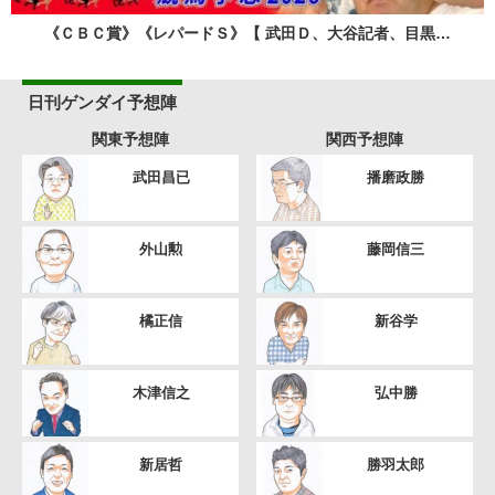
《ＣＢＣ賞》《レパードＳ》【 武田Ｄ、大谷記者、目黒…
日刊ゲンダイ予想陣
関東予想陣
関西予想陣
武田昌已
播磨政勝
外山勲
藤岡信三
橘正信
新谷学
木津信之
弘中勝
新居哲
勝羽太郎