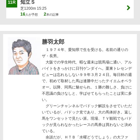
知立Ｓ
11R
芝1200m 15:25
16
2
人が予想
本の記事
勝羽太郎
１９７４年、愛知県で生を受ける。名前の通りの
ザ・長男。
大阪での学生時代、暇な週末は競馬場に通い、アル
バイトをきっかけに日刊ゲンダイへ。栗東トレセンデ
ビューは忘れもしない９９年３月２４日。毎日杯の週
で、初めて取材した馬は連勝中だったテイエムオペラ
オー。以降、同馬に魅せられ、１勝の難しさ、負けに
不思議の負けなしと、学ばせてもらったことは実に多
い。
グリーンチャンネルでパドック解説をさせていただ
いているが、パドック党であり、大の馬体好き。返し
馬をワンセットで見たい派。現場、ＴＶ観戦でもパド
ックが見られなかったレースの馬券は買わないと決め
ている。
余談だが、ＨＴＢ「水曜どうでしょう」の大ファ