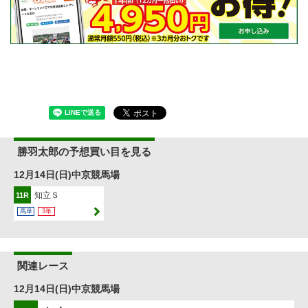
勝羽太郎の予想買い目を見る
12月14日(日)中京競馬場
知立Ｓ
11R
馬単
3単
関連レース
12月14日(日)中京競馬場