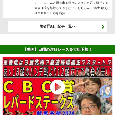
ン。こんこんと湧き出る清水のように名言を連発する
大泉洋氏を尊敬してやまない。もちろん、“藩士”ゆえに
ＤＶＤ全３０巻を所持。
著者詳細、記事一覧へ
【動画】日曜の注目レースを大胆予想！