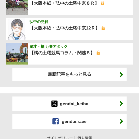
【大阪本紙・弘中の土曜中京８Ｒ】
弘中の見解
【大阪本紙・弘中の土曜中京12Ｒ】
鬼才・橘 万券アタック
【橘の土曜競馬コラム・関越Ｓ】
最新記事をもっと見る
gendai_keiba
gendai.race
サイトポリシー
個人情報