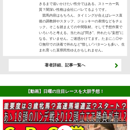
きるまで追いかけたい性分ではある。ストーカー気
質？闇深い性格は会社にバレてるようです。
競馬内容はもちろん、タイミングが合えばレース直
後の調教師やスタッフ、ジョッキーの表情などをチェ
ック。そこを踏まえての中間取材。そして予想作業で
いろいろと考える。当たれば“閃き”、外れたら“妄想”に
なる。すいません。ご迷惑かけてます。たまに△◎や
◎無印での決着で外れなど“惜しい”パターンも多い。生
まれ育った某県民性ゆえかもしれません。
著者詳細、記事一覧へ
【動画】日曜の注目レースを大胆予想！