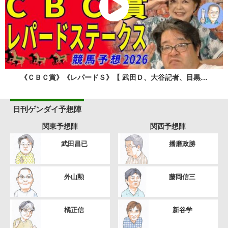
《ＣＢＣ賞》《レパードＳ》【 武田Ｄ、大谷記者、目黒…
日刊ゲンダイ予想陣
関東予想陣
関西予想陣
武田昌已
播磨政勝
外山勲
藤岡信三
橘正信
新谷学