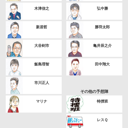
木津信之
弘中勝
新居哲
勝羽太郎
大谷剣市
亀井辰之介
飯島理智
田中翔大
市川正人
その他の予想陣
マリナ
特捜班
レスＱ