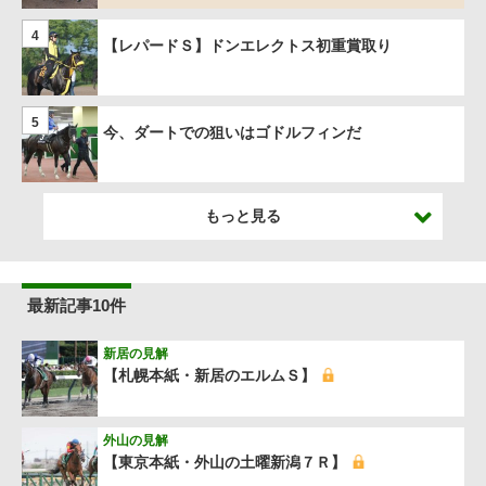
4
【レパードＳ】ドンエレクトス初重賞取り
5
今、ダートでの狙いはゴドルフィンだ
もっと見る
最新記事10件
新居の見解
【札幌本紙・新居のエルムＳ】
外山の見解
【東京本紙・外山の土曜新潟７Ｒ】