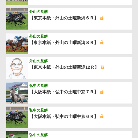
外山の見解
【東京本紙・外山の土曜新潟６Ｒ】
外山の見解
【東京本紙・外山の土曜新潟８Ｒ】
外山の見解
【東京本紙・外山の土曜新潟12Ｒ】
弘中の見解
【大阪本紙・弘中の土曜中京７Ｒ】
弘中の見解
【大阪本紙・弘中の土曜中京６Ｒ】
弘中の見解