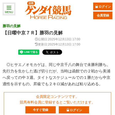
ログイン
MENU
会員登録
勝羽の見解
【日曜中京７Ｒ】勝羽の見解
公開日:2025年12月13日 17:00
更新日:2025年12月13日 17:00
◎ヒサエノオモカゲは、同じ中京千八の舞台で未勝利勝ち。
先行力を生かした逃げ切りだが、当時は函館での２戦から美浦
へ戻っての中３週。タイトなスケジュールでの１勝だから中京
適性を示すもの。昇級でも２キロ減があれば粘り込める。
会員限定コンテンツです。
競馬有料会員に登録するとご覧いただけます。
今すぐ登録
ログイン