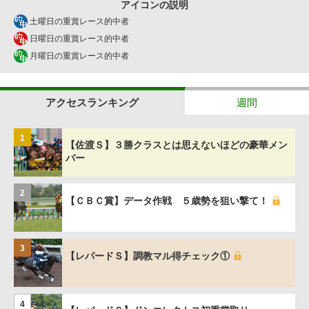
アイコンの説明
土曜日の重賞レース的中者
日曜日の重賞レース的中者
月曜日の重賞レース的中者
アクセスランキング
週間
1
【佐渡Ｓ】３勝クラスとは思えないほどの豪華メン
バー
2
【ＣＢＣ賞】データ作戦 ５歳勢を狙い撃て！
3
【レパードＳ】調教マル得チェック①
4