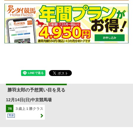
勝羽太郎の予想買い目を見る
12月14日(日)中京競馬場
３歳上１勝クラス
7R
馬単