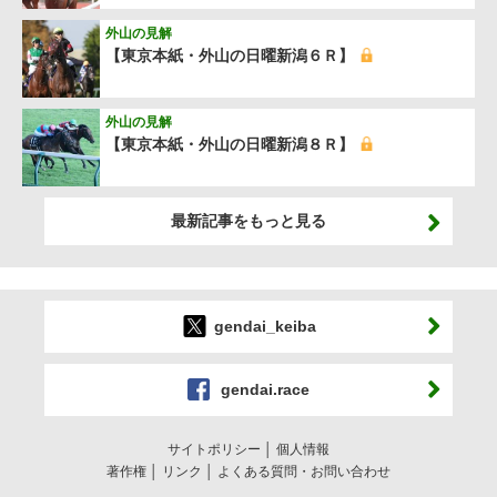
外山の見解
【東京本紙・外山の日曜新潟６Ｒ】
外山の見解
【東京本紙・外山の日曜新潟８Ｒ】
最新記事をもっと見る
gendai_keiba
gendai.race
サイトポリシー
個人情報
著作権
リンク
よくある質問・お問い合わせ