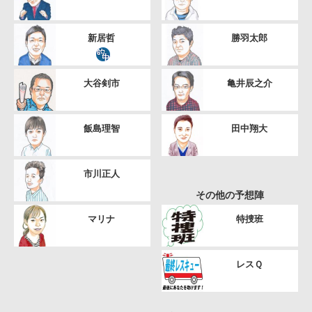
新居哲
勝羽太郎
大谷剣市
亀井辰之介
飯島理智
田中翔大
市川正人
その他の予想陣
マリナ
特捜班
レスＱ