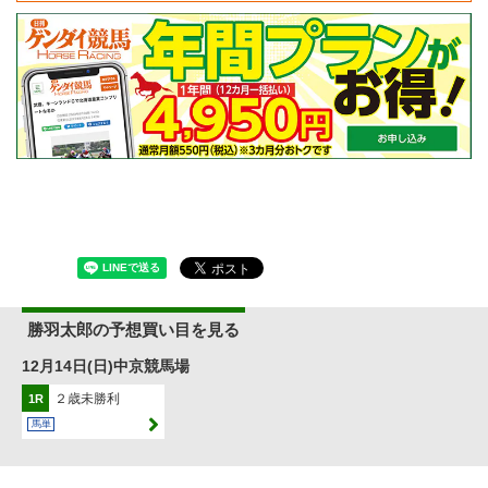
勝羽太郎の予想買い目を見る
12月14日(日)中京競馬場
２歳未勝利
1R
馬単