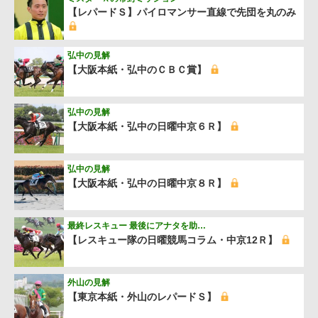
【レパードＳ】パイロマンサー直線で先団を丸のみ
弘中の見解
【大阪本紙・弘中のＣＢＣ賞】
弘中の見解
【大阪本紙・弘中の日曜中京６Ｒ】
弘中の見解
【大阪本紙・弘中の日曜中京８Ｒ】
最終レスキュー 最後にアナタを助…
【レスキュー隊の日曜競馬コラム・中京12Ｒ】
外山の見解
【東京本紙・外山のレパードＳ】