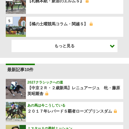
【札幌本紙・新居のエルムＳ】
5
【橘の土曜競馬コラム・関越Ｓ】
もっと見る
最新記事10件
2027クラシックへの道
【中京２Ｒ・２歳新馬】レニュアージュ 牝・藤原
英昭厩舎
あの馬は今こうしている
２０１７年レパードＳ覇者ローズプリンスダム
ミスターＸの帯封ミッション