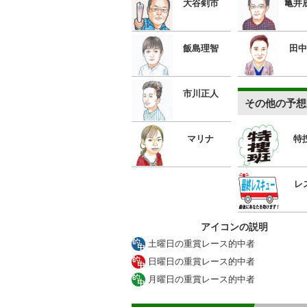
大谷剣市
亀井
飯島理智
田中
市川正人
その他の予想
マリナ
特
レ
アイコンの説明
土曜日の重賞レース的中者
日曜日の重賞レース的中者
月曜日の重賞レース的中者