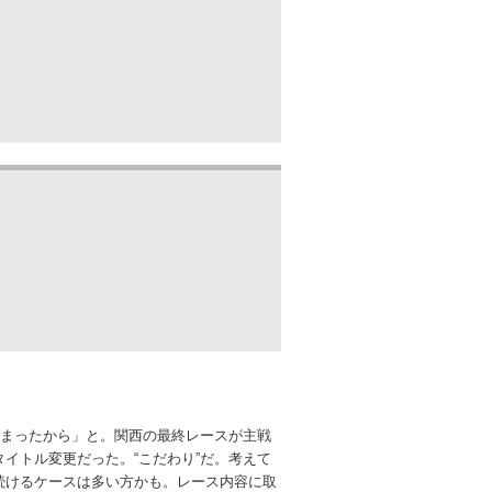
決まったから」と。関西の最終レースが主戦
イトル変更だった。“こだわり”だ。考えて
続けるケースは多い方かも。レース内容に取