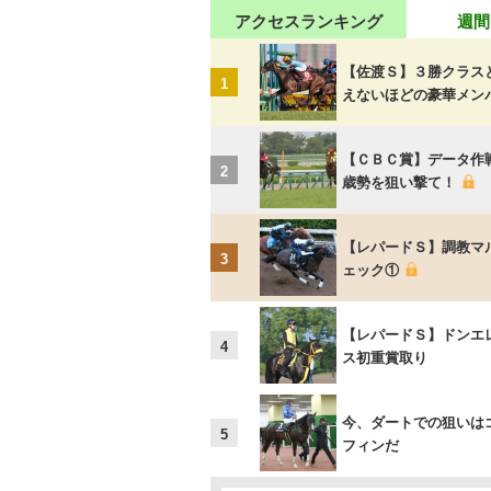
アクセスランキング
週間
【佐渡Ｓ】３勝クラス
1
えないほどの豪華メン
【ＣＢＣ賞】データ作
2
歳勢を狙い撃て！
【レパードＳ】調教マ
3
ェック①
【レパードＳ】ドンエ
4
ス初重賞取り
今、ダートでの狙いは
5
フィンだ