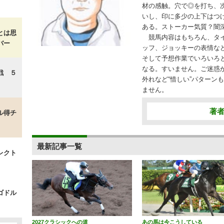
材の感触。穴で◎を打ち、
いし、印に多少の上下はつ
ある。ストーカー気質？闇
とは思
競馬内容はもちろん、タイ
バー
ッフ、ジョッキーの表情な
そして予想作業でいろいろと
なる。すいません。ご迷惑
戦 ５
外れなど“惜しい”パターン
ません。
著
ル得チ
最新記事一覧
レクト
ゴドル
2027クラシックへの道
あの馬は今こうしている