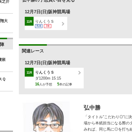
辰之介
12月7日(日)阪神競馬場
翔大
りんくうＳ
11R
馬単
3単
陣
関連レース
捜班
12月7日(日)阪神競馬場
りんくうＳ
11R
ダ1200m 15:15
スＱ
16
5
人が予想
本の記事
弘中勝
「タイトル“こだわり◎”に
場から本紙担当になる際のタ
みれば、同じ馬に◎を打ち