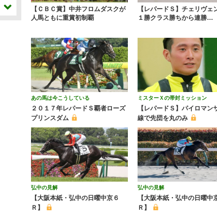
【ＣＢＣ賞】中井フロムダスクが
【レパードＳ】チェリヴェ
人馬ともに重賞初制覇
１勝クラス勝ちから連勝…
あの馬は今こうしている
ミスターＸの帯封ミッション
２０１７年レパードＳ覇者ローズ
【レパードＳ】パイロマン
プリンスダム
線で先団を丸のみ
弘中の見解
弘中の見解
【大阪本紙・弘中の日曜中京６
【大阪本紙・弘中の日曜中
Ｒ】
Ｒ】