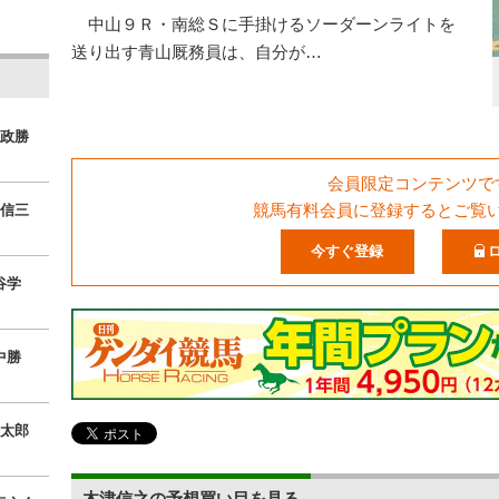
中山９Ｒ・南総Ｓに手掛けるソーダーンライトを
送り出す青山厩務員は、自分が…
政勝
会員限定コンテンツで
競馬有料会員に登録するとご覧
信三
今すぐ登録
谷学
中勝
太郎
木津信之の予想買い目を見る