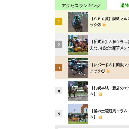
アクセスランキング
週間
【ＣＢＣ賞】調教マル
1
ック②
【佐渡Ｓ】３勝クラス
2
えないほどの豪華メン
【レパードＳ】調教マ
3
ェック①
【札幌本紙・新居のエ
4
Ｓ】
【橘の土曜競馬コラム
5
Ｓ】