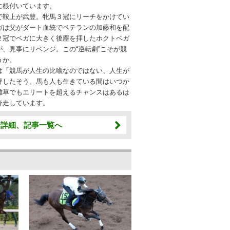
に根付いています。
鞍上が武豊。牝馬３冠にリーチをかけてい
ガは父がダート血統でベテランの加藤和を配
２冠でベガに大きく後塵を拝したホクトベガ
、見事にリベンジ。この“逆転劇”こそが競
うか。
「競馬が人生の比喩なのではない、人生が
評したそう。馬も人も生きている間はいつか
雑草でもエリートを超えるチャンスはあるは
奔走しています。
者詳細、記事一覧へ