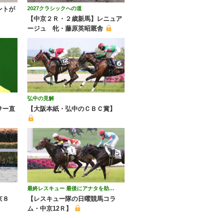
ントが
2027クラシックへの道
【中京２Ｒ・２歳新馬】レニュア
ージュ 牝・藤原英昭厩舎
弘中の見解
サー直
【大阪本紙・弘中のＣＢＣ賞】
最終レスキュー 最後にアナタを助…
京８
【レスキュー隊の日曜競馬コラ
ム・中京12Ｒ】