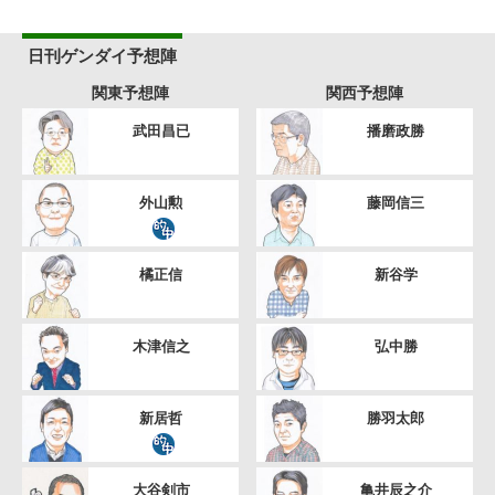
日刊ゲンダイ予想陣
関東予想陣
関西予想陣
武田昌已
播磨政勝
外山勲
藤岡信三
橘正信
新谷学
木津信之
弘中勝
新居哲
勝羽太郎
大谷剣市
亀井辰之介