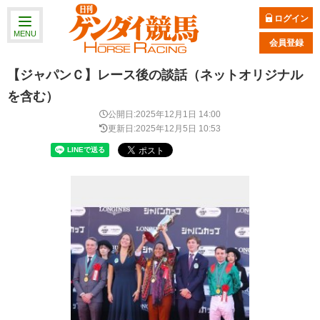
ログイン
MENU
会員登録
【ジャパンＣ】レース後の談話（ネットオリジナル
を含む）
公開日:2025年12月1日 14:00
更新日:2025年12月5日 10:53