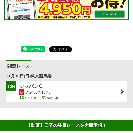
関連レース
11月30日(日)東京競馬場
ジャパンＣ
12R
GI
芝2400m 15:40
16
31
人が予想
本の記事
【動画】日曜の注目レースを大胆予想！