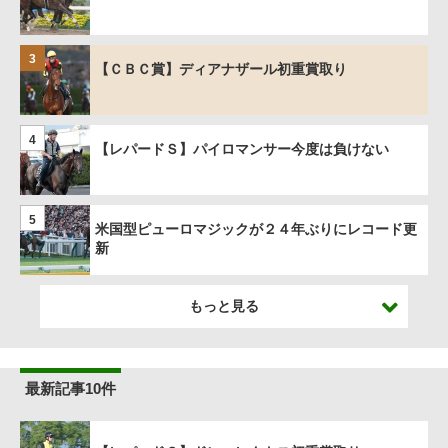
3
【ＣＢＣ賞】ディアナザール初重賞取り
4
【レパードＳ】パイロマンサー今度は負けない
5
米国型ピューロマジックが２４年ぶりにレコード更
新
もっと見る
最新記事10件