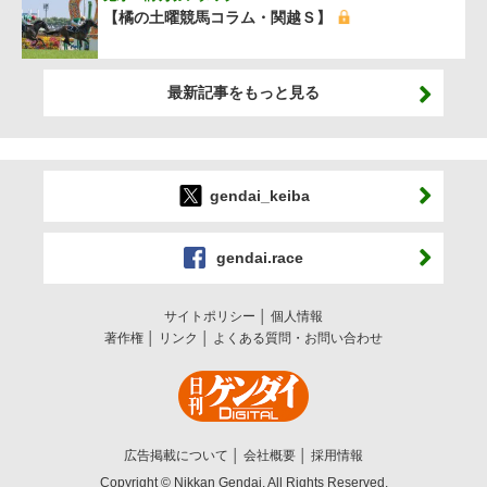
【橘の土曜競馬コラム・関越Ｓ】
最新記事をもっと見る
gendai_keiba
gendai.race
サイトポリシー
個人情報
著作権
リンク
よくある質問・お問い合わせ
広告掲載について
会社概要
採用情報
Copyright © Nikkan Gendai. All Rights Reserved.