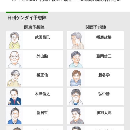
日刊ゲンダイ予想陣
関東予想陣
関西予想陣
武田昌已
播磨政勝
外山勲
藤岡信三
橘正信
新谷学
木津信之
弘中勝
新居哲
勝羽太郎