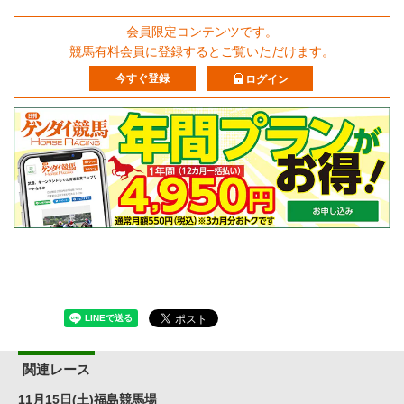
会員限定コンテンツです。
競馬有料会員に登録するとご覧いただけます。
今すぐ登録
ログイン
関連レース
11月15日(土)福島競馬場