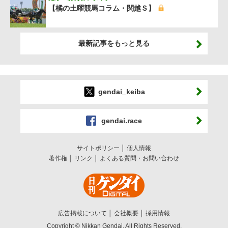
【橘の土曜競馬コラム・関越Ｓ】
最新記事をもっと見る
gendai_keiba
gendai.race
サイトポリシー
個人情報
著作権
リンク
よくある質問・お問い合わせ
広告掲載について
会社概要
採用情報
Copyright © Nikkan Gendai. All Rights Reserved.