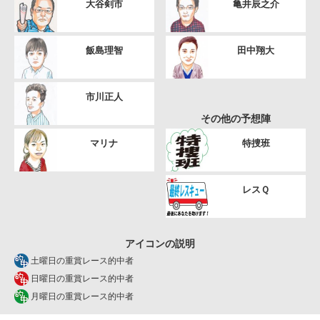
大谷剣市
亀井辰之介
飯島理智
田中翔大
市川正人
その他の予想陣
マリナ
特捜班
レスＱ
アイコンの説明
土曜日の重賞レース的中者
日曜日の重賞レース的中者
月曜日の重賞レース的中者