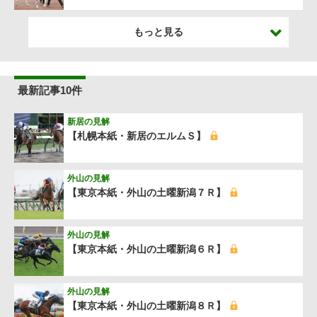
もっと見る
最新記事10件
新居の見解
【札幌本紙・新居のエルムＳ】
外山の見解
【東京本紙・外山の土曜新潟７Ｒ】
外山の見解
【東京本紙・外山の土曜新潟６Ｒ】
外山の見解
【東京本紙・外山の土曜新潟８Ｒ】