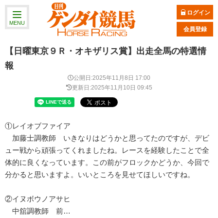
ログイン
MENU
会員登録
【日曜東京９Ｒ・オキザリス賞】出走全馬の特選情
報
公開日:2025年11月8日 17:00
更新日:2025年11月10日 09:45
①レイオブファイア
加藤士調教師 いきなりはどうかと思ってたのですが、デビ
ュー戦から頑張ってくれましたね。レースを経験したことで全
体的に良くなっています。この前がフロックかどうか、今回で
分かると思いますよ。いいところを見せてほしいですね。
②イヌボウノアサヒ
中舘調教師 前…