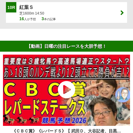
紅葉Ｓ
10R
芝1600m 14:50
16
3
人が予想
本の記事
【動画】日曜の注目レースを大胆予想！
《ＣＢＣ賞》《レパードＳ》【 武田Ｄ、大谷記者、目黒…