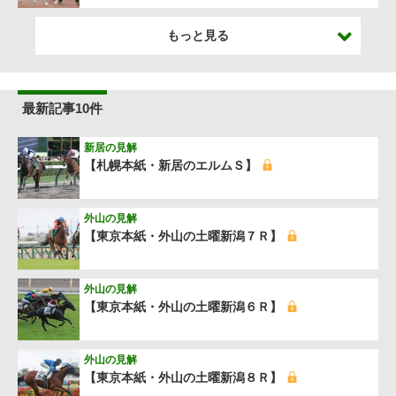
もっと見る
最新記事10件
新居の見解
【札幌本紙・新居のエルムＳ】
外山の見解
【東京本紙・外山の土曜新潟７Ｒ】
外山の見解
【東京本紙・外山の土曜新潟６Ｒ】
外山の見解
【東京本紙・外山の土曜新潟８Ｒ】