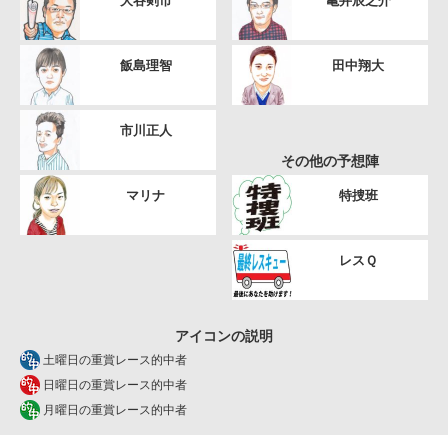
大谷剣市
亀井辰之介
飯島理智
田中翔大
市川正人
その他の予想陣
マリナ
特捜班
レスＱ
アイコンの説明
土曜日の重賞レース的中者
日曜日の重賞レース的中者
月曜日の重賞レース的中者