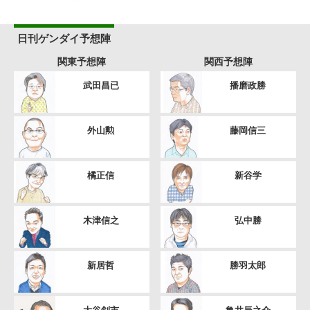
日刊ゲンダイ予想陣
関東予想陣
関西予想陣
武田昌已
播磨政勝
外山勲
藤岡信三
橘正信
新谷学
木津信之
弘中勝
新居哲
勝羽太郎