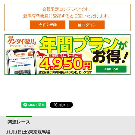
会員限定コンテンツです。
競馬有料会員に登録するとご覧いただけます。
今すぐ登録
ログイン
関連レース
11月1日(土)東京競馬場