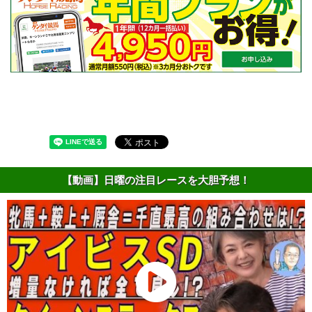
【動画】日曜の注目レースを大胆予想！