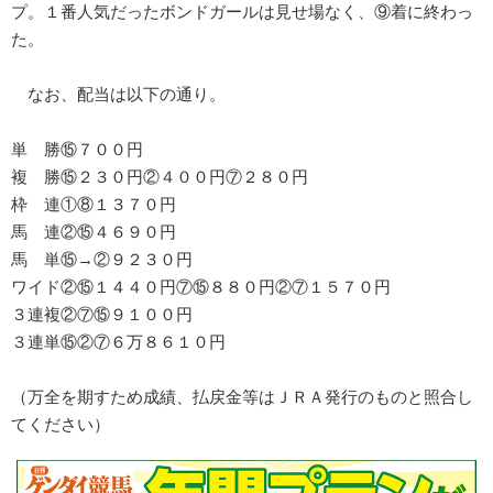
プ。１番人気だったボンドガールは見せ場なく、⑨着に終わっ
た。
なお、配当は以下の通り。
単 勝⑮７００円
複 勝⑮２３０円②４００円⑦２８０円
枠 連①⑧１３７０円
馬 連②⑮４６９０円
馬 単⑮→②９２３０円
ワイド②⑮１４４０円⑦⑮８８０円②⑦１５７０円
３連複②⑦⑮９１００円
３連単⑮②⑦６万８６１０円
（万全を期すため成績、払戻金等はＪＲＡ発行のものと照合し
てください）