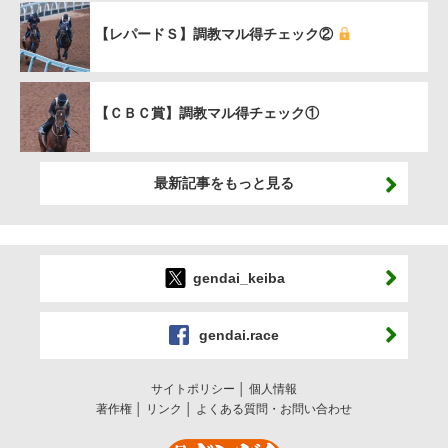
【レパードＳ】調教マル得チェック②
【ＣＢＣ賞】調教マル得チェック①
最新記事をもっと見る
gendai_keiba
gendai.race
サイトポリシー
個人情報
著作権
リンク
よくある質問・お問い合わせ