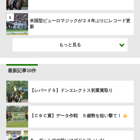
5
米国型ピューロマジックが２４年ぶりにレコード更
新
もっと見る
最新記事10件
【レパードＳ】ドンエレクトス初重賞取り
【ＣＢＣ賞】データ作戦 ５歳勢を狙い撃て！