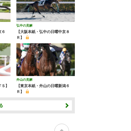
弘中の見解
京６
【大阪本紙・弘中の日曜中京８
Ｒ】
外山の見解
ドＳ】
【東京本紙・外山の日曜新潟６
Ｒ】
る