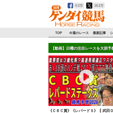
0.2万
16.2万
TOP
今週のレース
最新記事
【動画】日曜の注目レースを大胆予
《ＣＢＣ賞》《レパードＳ》【 武田