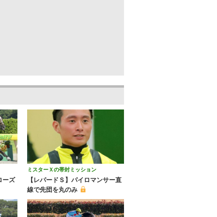
ミスターＸの帯封ミッション
ローズ
【レパードＳ】パイロマンサー直
線で先団を丸のみ