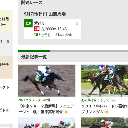
関連レース
9月7日(日)中山競馬場
とは思
紫苑Ｓ
11R
バー
GII
芝2000m 15:45
16
21
人が予想
本の記事
戦 ５
最新記事一覧
ル得チ
レクト
2027クラシックへの道
あの馬は今こうしている
【中京２Ｒ・２歳新馬】レニュア
２０１７年レパードＳ覇者
ゴドル
ージュ 牝・藤原英昭厩舎
プリンスダム