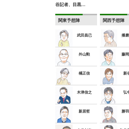
谷記者、目黒…
関東予想陣
関西予想陣
武田昌已
播磨
外山勲
藤岡
橘正信
新
木津信之
弘
新居哲
勝羽