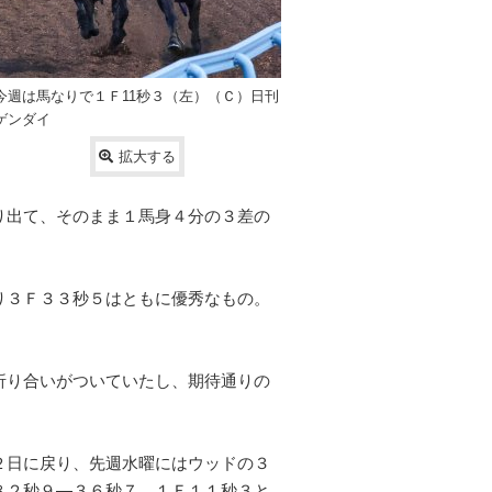
今週は馬なりで１Ｆ11秒３（左）（Ｃ）日刊
ゲンダイ
拡大する
り出て、そのまま１馬身４分の３差の
り３Ｆ３３秒５はともに優秀なもの。
折り合いがついていたし、期待通りの
２日に戻り、先週水曜にはウッドの３
８２秒９―３６秒７、１Ｆ１１秒３と