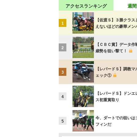
アクセスランキング
週間
【佐渡Ｓ】３勝クラス
1
えないほどの豪華メン
【ＣＢＣ賞】データ作
2
歳勢を狙い撃て！
【レパードＳ】調教マ
3
ェック①
【レパードＳ】ドンエ
4
ス初重賞取り
今、ダートでの狙いは
5
フィンだ