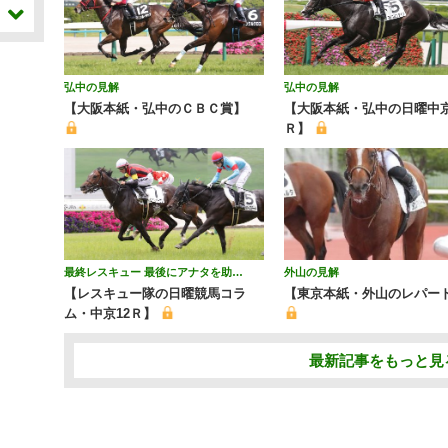
弘中の見解
弘中の見解
【大阪本紙・弘中のＣＢＣ賞】
【大阪本紙・弘中の日曜中
Ｒ】
最終レスキュー 最後にアナタを助…
外山の見解
【レスキュー隊の日曜競馬コラ
【東京本紙・外山のレパー
ム・中京12Ｒ】
最新記事をもっと見