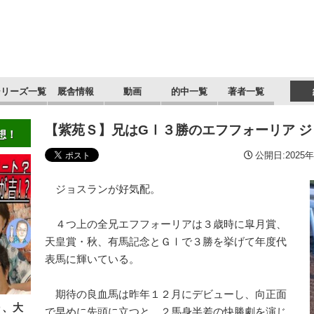
シリーズ一覧
厩舎情報
動画
的中一覧
著者一覧
【紫苑Ｓ】兄はGⅠ３勝のエフフォーリア 
想！
公開日:2025年
ジョスランが好気配。
４つ上の全兄エフフォーリアは３歳時に皐月賞、
天皇賞・秋、有馬記念とＧⅠで３勝を挙げて年度代
表馬に輝いている。
期待の良血馬は昨年１２月にデビューし、向正面
Ｄ、大
で早めに先頭に立つと、２馬身半差の快勝劇を演じ