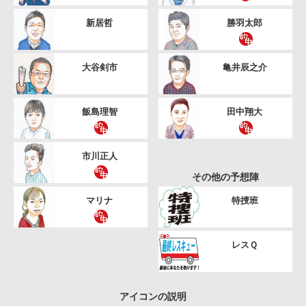
新居哲
勝羽太郎
大谷剣市
亀井辰之介
飯島理智
田中翔大
市川正人
その他の予想陣
マリナ
特捜班
レスＱ
アイコンの説明