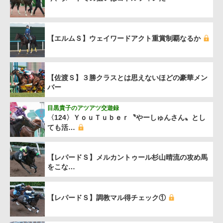
【エルムＳ】ウェイワードアクト重賞制覇なるか
【佐渡Ｓ】３勝クラスとは思えないほどの豪華メン
バー
目黒貴子のアツアツ交遊録
〈124〉ＹｏｕＴｕｂｅｒ〝やーしゅんさん〟とし
ても活…
【レパードＳ】メルカントゥール杉山晴流の攻め馬
をこな…
【レパードＳ】調教マル得チェック①