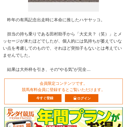
昨年の有馬記念出走時に本命に推したハヤヤッコ。
担当の持ち乗りである田村助手から「大丈夫？（笑）」とメ
ッセージが来たほどでしたが、個人的には気持ちが萎えていな
い点を考慮してのもので、それほど突拍子もないとは考えてい
ませんでした。
結果は大外枠を引き、その“やる気”が完全…
会員限定コンテンツです。
競馬有料会員に登録するとご覧いただけます。
今すぐ登録
ログイン