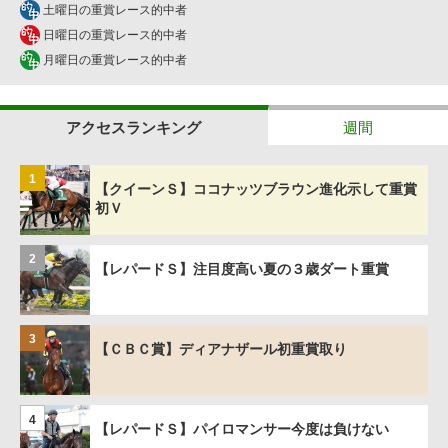
土曜日の重賞レース的中者
日曜日の重賞レース的中者
月曜日の重賞レース的中者
アクセスランキング
週間
1
【クイーンＳ】ココナッツブラウン進化示して重賞
初Ｖ
2
【レパードＳ】注目度高い夏の３歳ダート重賞
3
【ＣＢＣ賞】ディアナザール初重賞取り
4
【レパードＳ】パイロマンサー今度は負けない