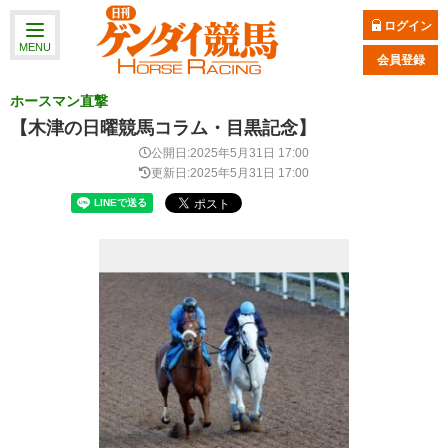
ログイン
MENU
会員登録
ホースマン直撃
【木津の日曜競馬コラム・目黒記念】
公開日:2025年5月31日 17:00
更新日:2025年5月31日 17:00