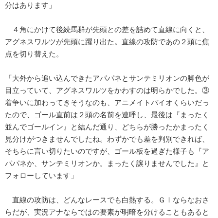
分はあります」
４角にかけて後続馬群が先頭との差を詰めて直線に向くと、
アグネスワルツが先頭に躍り出た。直線の攻防であの２頭に焦
点を切り替えた。
「大外から追い込んできたアパパネとサンテミリオンの脚色が
目立っていて、アグネスワルツをかわすのは明らかでした。③
着争いに加わってきそうなのも、アニメイトバイオくらいだっ
たので、ゴール直前は２頭の名前を連呼し、最後は『まったく
並んでゴールイン』と結んだ通り、どちらが勝ったかまったく
見分けがつきませんでしたね。わずかでも差を判別できれば、
そちらに言い切りたいのですが、ゴール板を過ぎた様子も『ア
パパネか、サンテミリオンか。まったく譲りませんでした』と
フォローしています」
直線の攻防は、どんなレースでも白熱する。ＧⅠならなおさ
らだが、実況アナならではの要素が明暗を分けることもあると