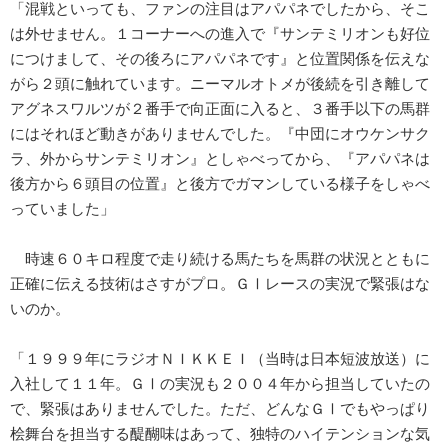
「混戦といっても、ファンの注目はアパパネでしたから、そこ
は外せません。１コーナーへの進入で『サンテミリオンも好位
につけまして、その後ろにアパパネです』と位置関係を伝えな
がら２頭に触れています。ニーマルオトメが後続を引き離して
アグネスワルツが２番手で向正面に入ると、３番手以下の馬群
にはそれほど動きがありませんでした。『中団にオウケンサク
ラ、外からサンテミリオン』としゃべってから、『アパパネは
後方から６頭目の位置』と後方でガマンしている様子をしゃべ
っていました」
時速６０キロ程度で走り続ける馬たちを馬群の状況とともに
正確に伝える技術はさすがプロ。ＧⅠレースの実況で緊張はな
いのか。
「１９９９年にラジオＮＩＫＫＥＩ（当時は日本短波放送）に
入社して１１年。ＧⅠの実況も２００４年から担当していたの
で、緊張はありませんでした。ただ、どんなＧⅠでもやっぱり
桧舞台を担当する醍醐味はあって、独特のハイテンションな気