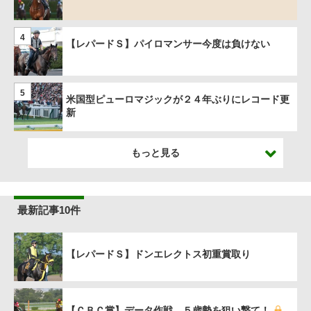
4
【レパードＳ】パイロマンサー今度は負けない
5
米国型ピューロマジックが２４年ぶりにレコード更
新
もっと見る
最新記事10件
【レパードＳ】ドンエレクトス初重賞取り
【ＣＢＣ賞】データ作戦 ５歳勢を狙い撃て！