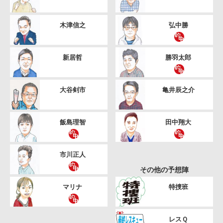
木津信之
弘中勝
新居哲
勝羽太郎
大谷剣市
亀井辰之介
飯島理智
田中翔大
市川正人
その他の予想陣
マリナ
特捜班
レスＱ