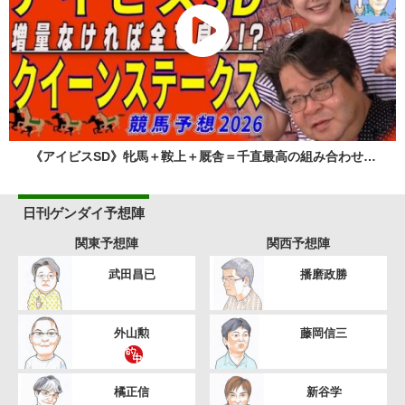
《アイビスSD》牝馬＋鞍上＋厩舎＝千直最高の組み合わせ…
日刊ゲンダイ予想陣
関東予想陣
関西予想陣
武田昌已
播磨政勝
外山勲
藤岡信三
橘正信
新谷学