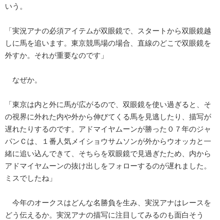
いう。
「実況アナの必須アイテムが双眼鏡で、スタートから双眼鏡越
しに馬を追います。東京競馬場の場合、直線のどこで双眼鏡を
外すか。それが重要なのです」
なぜか。
「東京は内と外に馬が広がるので、双眼鏡を使い過ぎると、そ
の視界に外れた内や外から伸びてくる馬を見逃したり、描写が
遅れたりするのです。アドマイヤムーンが勝った０７年のジャ
パンＣは、１番人気メイショウサムソンが外からウオッカと一
緒に追い込んできて、そちらを双眼鏡で見過ぎたため、内から
アドマイヤムーンの抜け出しをフォローするのが遅れました。
ミスでしたね」
今年のオークスはどんな名勝負を生み、実況アナはレースを
どう伝えるか。実況アナの描写に注目してみるのも面白そう