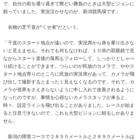
で、自分の前を通り過ぎて際どい勝負のときは大型ビジョンに
頼っていました。実況泣かせなのが、新潟競馬場です」
名物の芝千直が“くせ者”だという。
「千直のスタート地点が遠いので、実況席から身を乗り出さな
いと見えません。それでも何もなければ、１０倍の双眼鏡で見
ながらスタート直後の落馬もフォローして、しっかりとしゃべ
り続けることができます。つらいのが民放のカメラで、ややス
タート地点寄りのところに民放の実況席があって、カメラが飛
び出して撮影するとまったく見えなくなるのです。それで、カ
メラが視界をさえぎらないように申し入れて改善されるように
なったのですが、事情を心得ないカメラスタッフが来ると、
時々、設定ラインを飛び出ることがありました。レースが始ま
ると注意できないので、これも大型ビジョンに頼るしかありま
せん」
新潟の障害コースで２８５０メートルと２８９０メートルは