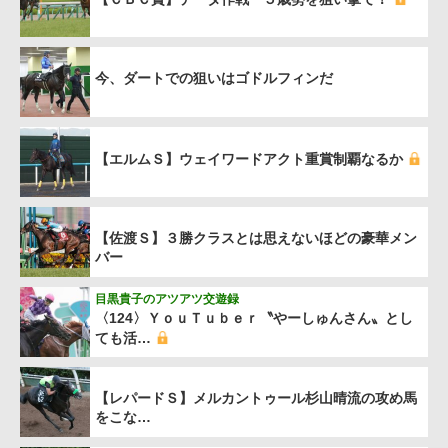
今、ダートでの狙いはゴドルフィンだ
【エルムＳ】ウェイワードアクト重賞制覇なるか
【佐渡Ｓ】３勝クラスとは思えないほどの豪華メン
バー
目黒貴子のアツアツ交遊録
〈124〉ＹｏｕＴｕｂｅｒ〝やーしゅんさん〟とし
ても活…
【レパードＳ】メルカントゥール杉山晴流の攻め馬
をこな…