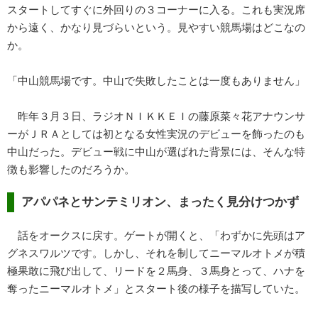
スタートしてすぐに外回りの３コーナーに入る。これも実況席
から遠く、かなり見づらいという。見やすい競馬場はどこなの
か。
「中山競馬場です。中山で失敗したことは一度もありません」
昨年３月３日、ラジオＮＩＫＫＥＩの藤原菜々花アナウンサ
ーがＪＲＡとしては初となる女性実況のデビューを飾ったのも
中山だった。デビュー戦に中山が選ばれた背景には、そんな特
徴も影響したのだろうか。
アパパネとサンテミリオン、まったく見分けつかず
話をオークスに戻す。ゲートが開くと、「わずかに先頭はア
グネスワルツです。しかし、それを制してニーマルオトメが積
極果敢に飛び出して、リードを２馬身、３馬身とって、ハナを
奪ったニーマルオトメ」とスタート後の様子を描写していた。