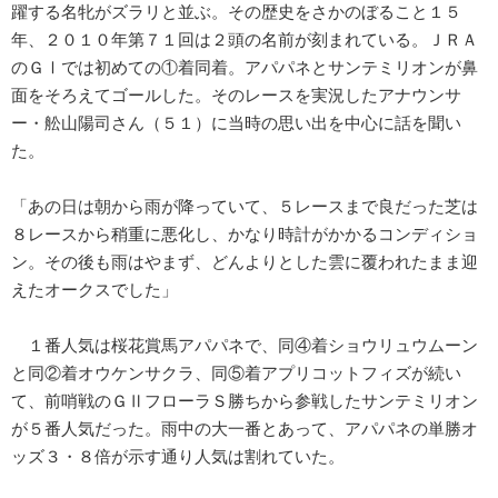
躍する名牝がズラリと並ぶ。その歴史をさかのぼること１５
年、２０１０年第７１回は２頭の名前が刻まれている。ＪＲＡ
のＧⅠでは初めての①着同着。アパパネとサンテミリオンが鼻
面をそろえてゴールした。そのレースを実況したアナウンサ
ー・舩山陽司さん（５１）に当時の思い出を中心に話を聞い
た。
「あの日は朝から雨が降っていて、５レースまで良だった芝は
８レースから稍重に悪化し、かなり時計がかかるコンディショ
ン。その後も雨はやまず、どんよりとした雲に覆われたまま迎
えたオークスでした」
１番人気は桜花賞馬アパパネで、同④着ショウリュウムーン
と同②着オウケンサクラ、同⑤着アプリコットフィズが続い
て、前哨戦のＧⅡフローラＳ勝ちから参戦したサンテミリオン
が５番人気だった。雨中の大一番とあって、アパパネの単勝オ
ッズ３・８倍が示す通り人気は割れていた。