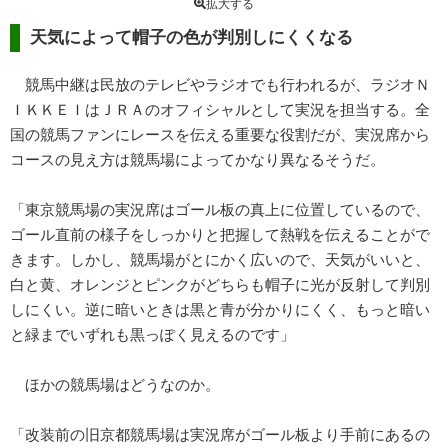
拡大する
天気によって帽子の色が判別しにくくなる
競馬中継は民放のテレビやラジオでも行われるが、ラジオＮ
ＩＫＫＥＩはＪＲＡのオフィシャルとして実況を担当する。全
国の競馬ファンにレースを伝える重要な役割だが、実況席から
コースの見え方は競馬場によってかなり異なるそうだ。
「東京競馬場の実況席はゴール板の真上に位置しているので、
ゴール直前の様子をしっかりと把握して熱戦を伝えることがで
きます。しかし、競馬場がとにかく広いので、天気がいいと、
白と黄、オレンジとピンクがどちらも帽子に光が反射して判別
しにくい。逆に暗いときは黒と青が分かりにくく、もっと暗い
と緑までいずれも黒っぽく見えるのです」
ほかの競馬場はどうなのか。
「改装前の旧京都競馬場は実況席がゴール板より手前にあるの