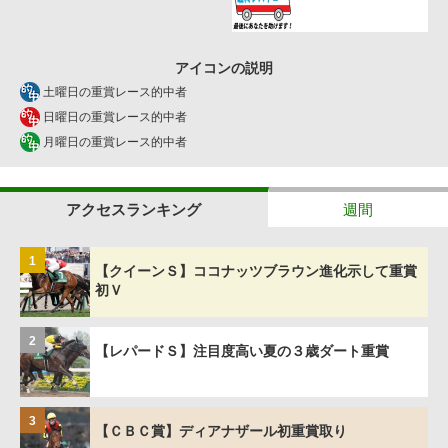
アイコンの説明
土曜日の重賞レース的中者
日曜日の重賞レース的中者
月曜日の重賞レース的中者
アクセスランキング
週間
1
【クイーンＳ】ココナッツブラウン進化示して重賞
初Ｖ
2
【レパードＳ】注目度高い夏の３歳ダート重賞
3
【ＣＢＣ賞】ディアナザール初重賞取り