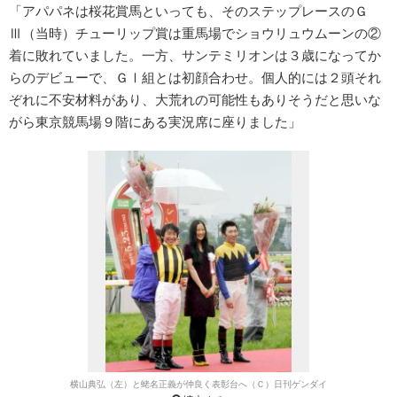
「アパパネは桜花賞馬といっても、そのステップレースのＧ
Ⅲ（当時）チューリップ賞は重馬場でショウリュウムーンの②
着に敗れていました。一方、サンテミリオンは３歳になってか
らのデビューで、ＧⅠ組とは初顔合わせ。個人的には２頭それ
ぞれに不安材料があり、大荒れの可能性もありそうだと思いな
がら東京競馬場９階にある実況席に座りました」
横山典弘（左）と蛯名正義が仲良く表彰台へ（Ｃ）日刊ゲンダイ