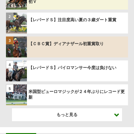
初Ｖ
2
【レパードＳ】注目度高い夏の３歳ダート重賞
3
【ＣＢＣ賞】ディアナザール初重賞取り
4
【レパードＳ】パイロマンサー今度は負けない
5
米国型ピューロマジックが２４年ぶりにレコード更
新
もっと見る