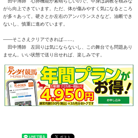
田中博師 心肺機能が素晴らしいので、中身は調教を積みな
がら向上できています。ただ、体が傷みやすく気になるところ
が多々あって。硬さとか左右のアンバランスさなど。油断でき
ないし、慎重に進めています。
――そこさえクリアできれば……。
田中博師 左回りは気にならないし、この舞台でも問題あり
ません。いい状態で送り出せれば、楽しみです。