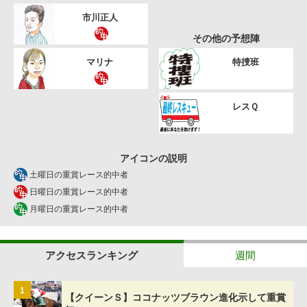
市川正人
その他の予想陣
マリナ
特捜班
レスＱ
アイコンの説明
土曜日の重賞レース的中者
日曜日の重賞レース的中者
月曜日の重賞レース的中者
アクセスランキング
週間
1
【クイーンＳ】ココナッツブラウン進化示して重賞