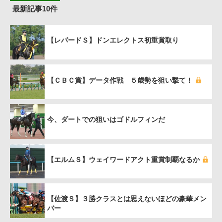
最新記事10件
【レパードＳ】ドンエレクトス初重賞取り
【ＣＢＣ賞】データ作戦 ５歳勢を狙い撃て！
今、ダートでの狙いはゴドルフィンだ
【エルムＳ】ウェイワードアクト重賞制覇なるか
【佐渡Ｓ】３勝クラスとは思えないほどの豪華メン
バー