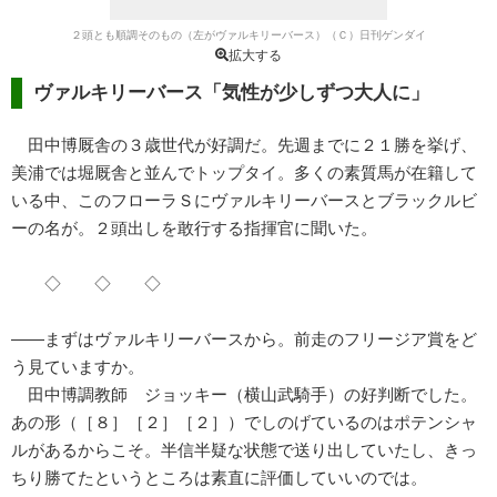
２頭とも順調そのもの（左がヴァルキリーバース）（Ｃ）日刊ゲンダイ
拡大する
ヴァルキリーバース「気性が少しずつ大人に」
田中博厩舎の３歳世代が好調だ。先週までに２１勝を挙げ、
美浦では堀厩舎と並んでトップタイ。多くの素質馬が在籍して
いる中、このフローラＳにヴァルキリーバースとブラックルビ
ーの名が。２頭出しを敢行する指揮官に聞いた。
◇ ◇ ◇
――まずはヴァルキリーバースから。前走のフリージア賞をど
う見ていますか。
田中博調教師 ジョッキー（横山武騎手）の好判断でした。
あの形（［８］［２］［２］）でしのげているのはポテンシャ
ルがあるからこそ。半信半疑な状態で送り出していたし、きっ
ちり勝てたというところは素直に評価していいのでは。