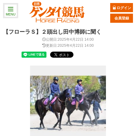
ログイン
MENU
会員登録
【フローラＳ】２頭出し田中博師に聞く
公開日:2025年4月22日 14:00
更新日:2025年4月22日 14:00