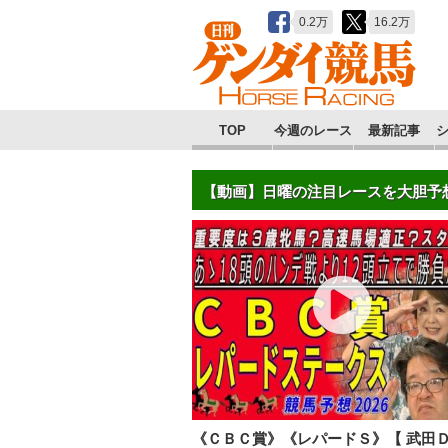
0.2万
16.2万
TOP
今週のレース
最新記事
【動画】日曜の注目レースを大胆予
《ＣＢＣ賞》《レパードＳ》【 武田