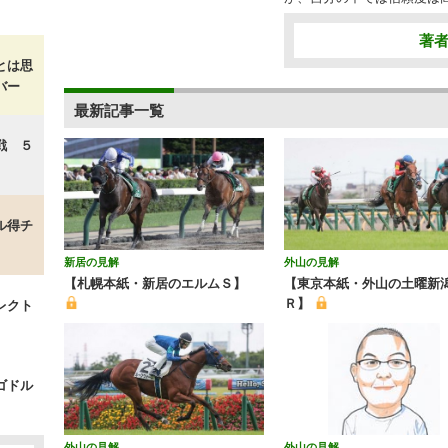
著
とは思
バー
最新記事一覧
戦 ５
ル得チ
新居の見解
外山の見解
【札幌本紙・新居のエルムＳ】
【東京本紙・外山の土曜新
Ｒ】
レクト
ゴドル
外山の見解
外山の見解