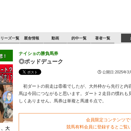
シリーズ一覧
厩舎情報
動画
的中一覧
著者一覧
ナイショの勝負馬券
想！
◎ポッドデューク
公開日:2025年3月
初ダートの前走は⑧着でしたが、大外枠から先行と内
馬は今回につながると思います。ダート２走目の慣れも
しくありません。馬券は単複と馬連６点で。
会員限定コンテンツで
競馬有料会員に登録するとご覧
Ｄ、大