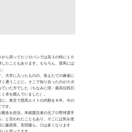
から習ってたソロバンでは高３の時に１０
勝したこともあります。もちろん、競馬には
た。
。大学に入ったものの、覚えたての麻雀に
げく通うことに。そこで知り合ったのがスポ
れていた方でした（ちなみに現・最高位戦日
よく卓を囲んでいました）。
に。東京で競馬エイトの内勤を８年。今の
どです。
厩舎を担当。本紙愛読者の元プロ野球選手
る」と言われたこともあり、そこには気を使
崇に藤原英、安田隆ら。◎は多くなります
高いと思ってます。