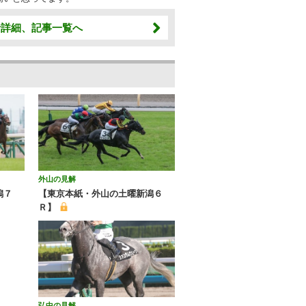
者詳細、記事一覧へ
外山の見解
潟７
【東京本紙・外山の土曜新潟６
Ｒ】
弘中の見解