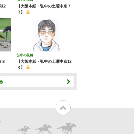
12
【大阪本紙・弘中の土曜中京７
Ｒ】
弘中の見解
京８
【大阪本紙・弘中の土曜中京12
Ｒ】
る
せ