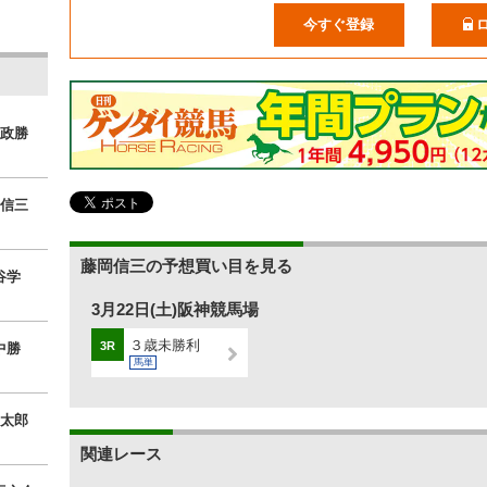
今すぐ登録
政勝
信三
藤岡信三の予想買い目を見る
谷学
3月22日(土)阪神競馬場
３歳未勝利
3R
中勝
馬単
太郎
関連レース