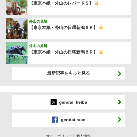
【東京本紙・外山のレパードＳ】
外山の見解
【東京本紙・外山の日曜新潟６Ｒ】
外山の見解
【東京本紙・外山の日曜新潟８Ｒ】
最新記事をもっと見る
gendai_keiba
gendai.race
サイトポリシー
個人情報