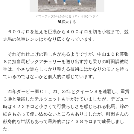
パワーアップがうかがえる（Ｃ）日刊ゲンダイ
拡大する
６００キロを超える巨漢から４００キロを切る小粒まで、競
走馬の体重レンジはかなり広くなっています。
それぞれ仕上げの難しさがあるようですが、中山１０Ｒ幕張
Ｓに担当馬ピックアチェリーを送り出す持ち乗りの町田調教助
手は、小さな馬をしっかり整える技術にはかなりのモノを持っ
ているのではないかと個人的に感じています。
21年ダービー卿ＣＴ、21、22年とクイーンＳを連覇し、重賞
３勝と活躍したテルツェットも手がけていましたが、デビュー
時は４２２キロと小さくて可愛らしさを感じられる牝馬。線の
細さもあって使い込めないところもありましたが、町田さんの
献身的な世話もあって最終的には４３８キロまで成長しまし
た。