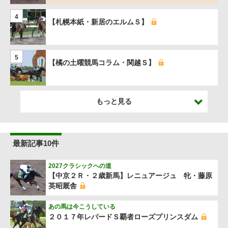
4
【札幌本紙・新居のエルムＳ】
5
【橘の土曜競馬コラム・関越Ｓ】
もっと見る
最新記事10件
2027クラシックへの道
【中京２Ｒ・２歳新馬】レニュアージュ 牝・藤原
英昭厩舎
あの馬は今こうしている
２０１７年レパードＳ覇者ローズプリンスダム