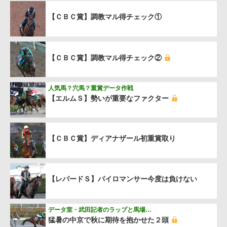
【ＣＢＣ賞】調教マル得チェック①
【ＣＢＣ賞】調教マル得チェック②
人気馬？穴馬？重賞データ作戦
【エルムＳ】勢いが重要なファクター
【ＣＢＣ賞】ディアナザール初重賞取り
【レパードＳ】パイロマンサー今度は負けない
データ室・武田記者のラップと馬場…
猛暑の中京で秋に期待を抱かせた２頭