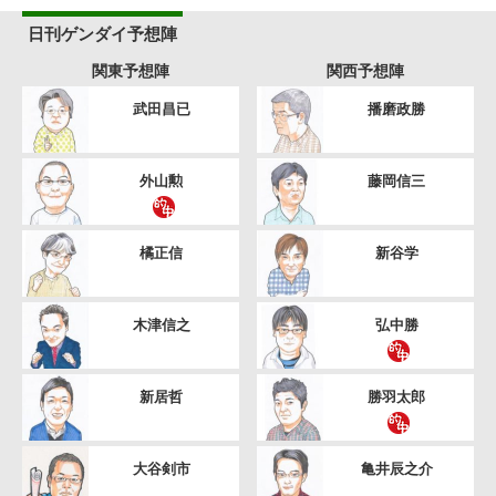
日刊ゲンダイ予想陣
関東予想陣
関西予想陣
武田昌已
播磨政勝
外山勲
藤岡信三
橘正信
新谷学
木津信之
弘中勝
新居哲
勝羽太郎
大谷剣市
亀井辰之介