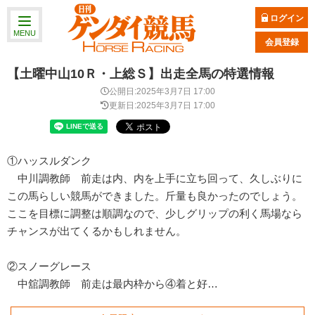
ログイン
MENU
会員登録
【土曜中山10Ｒ・上総Ｓ】出走全馬の特選情報
公開日:2025年3月7日 17:00
更新日:2025年3月7日 17:00
①ハッスルダンク
中川調教師 前走は内、内を上手に立ち回って、久しぶりに
この馬らしい競馬ができました。斤量も良かったのでしょう。
ここを目標に調整は順調なので、少しグリップの利く馬場なら
チャンスが出てくるかもしれません。
②スノーグレース
中舘調教師 前走は最内枠から④着と好…