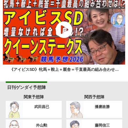
《アイビスSD》牝馬＋鞍上＋厩舎＝千直最高の組み合わせ…
日刊ゲンダイ予想陣
関東予想陣
関西予想陣
武田昌已
播磨政勝
外山勲
藤岡信三