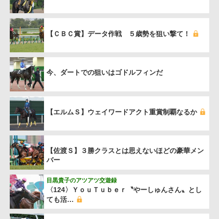
【ＣＢＣ賞】データ作戦 ５歳勢を狙い撃て！
今、ダートでの狙いはゴドルフィンだ
【エルムＳ】ウェイワードアクト重賞制覇なるか
【佐渡Ｓ】３勝クラスとは思えないほどの豪華メン
バー
目黒貴子のアツアツ交遊録
〈124〉ＹｏｕＴｕｂｅｒ〝やーしゅんさん〟とし
ても活…