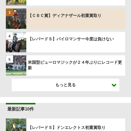
3
【ＣＢＣ賞】ディアナザール初重賞取り
4
【レパードＳ】パイロマンサー今度は負けない
5
米国型ピューロマジックが２４年ぶりにレコード更
新
もっと見る
最新記事10件
【レパードＳ】ドンエレクトス初重賞取り