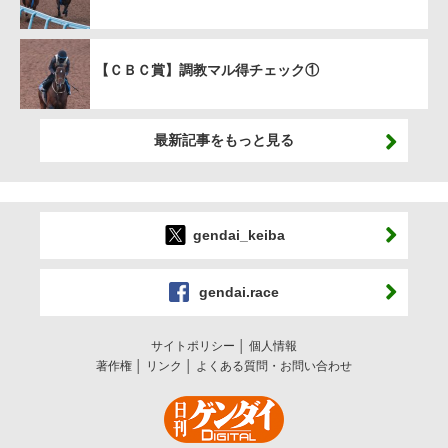
【ＣＢＣ賞】調教マル得チェック①
最新記事をもっと見る
gendai_keiba
gendai.race
サイトポリシー
個人情報
著作権
リンク
よくある質問・お問い合わせ