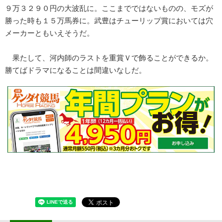
９万３２９０円の大波乱に。ここまでではないものの、モズが
勝った時も１５万馬券に。武豊はチューリップ賞においては穴
メーカーともいえそうだ。
果たして、河内師のラストを重賞Ｖで飾ることができるか。
勝てばドラマになることは間違いなしだ。