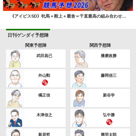
《アイビスSD》牝馬＋鞍上＋厩舎＝千直最高の組み合わせ…
日刊ゲンダイ予想陣
関東予想陣
関西予想陣
武田昌已
播磨政勝
外山勲
藤岡信三
橘正信
新谷学
木津信之
弘中勝
新居哲
勝羽太郎