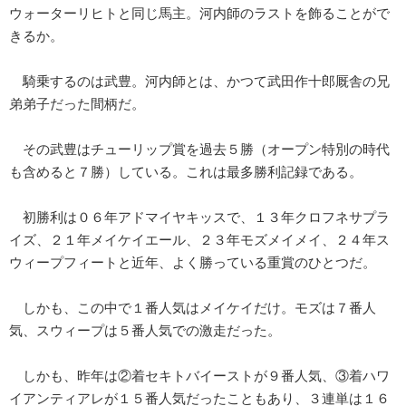
ウォーターリヒトと同じ馬主。河内師のラストを飾ることがで
きるか。
騎乗するのは武豊。河内師とは、かつて武田作十郎厩舎の兄
弟弟子だった間柄だ。
その武豊はチューリップ賞を過去５勝（オープン特別の時代
も含めると７勝）している。これは最多勝利記録である。
初勝利は０６年アドマイヤキッスで、１３年クロフネサプラ
イズ、２１年メイケイエール、２３年モズメイメイ、２４年ス
ウィープフィートと近年、よく勝っている重賞のひとつだ。
しかも、この中で１番人気はメイケイだけ。モズは７番人
気、スウィープは５番人気での激走だった。
しかも、昨年は②着セキトバイーストが９番人気、③着ハワ
イアンティアレが１５番人気だったこともあり、３連単は１６