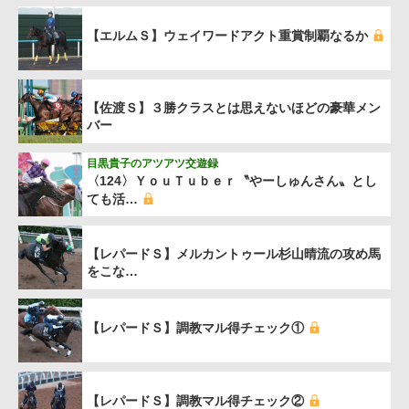
【エルムＳ】ウェイワードアクト重賞制覇なるか
【佐渡Ｓ】３勝クラスとは思えないほどの豪華メン
バー
目黒貴子のアツアツ交遊録
〈124〉ＹｏｕＴｕｂｅｒ〝やーしゅんさん〟とし
ても活…
【レパードＳ】メルカントゥール杉山晴流の攻め馬
をこな…
【レパードＳ】調教マル得チェック①
【レパードＳ】調教マル得チェック②