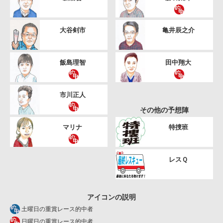
大谷剣市
亀井辰之介
飯島理智
田中翔大
市川正人
その他の予想陣
マリナ
特捜班
レスＱ
アイコンの説明
土曜日の重賞レース的中者
日曜日の重賞レース的中者