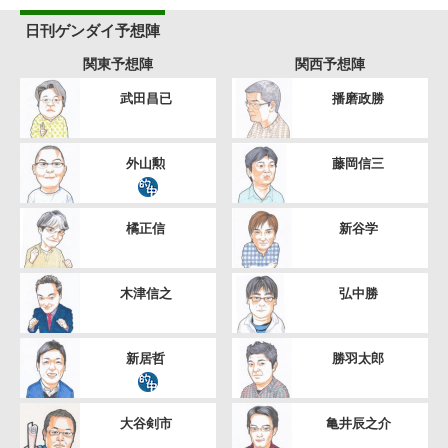
日刊ゲンダイ予想陣
関東予想陣
関西予想陣
武田昌已
播磨政勝
外山勲
藤岡信三
橘正信
新谷学
木津信之
弘中勝
新居哲
勝羽太郎
大谷剣市
亀井辰之介