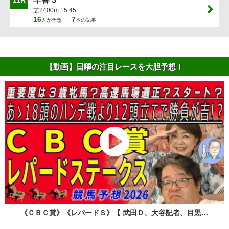
芝2400m 15:45
16
7
人が予想
本の記事
【動画】日曜の注目レースを大胆予想！
《ＣＢＣ賞》《レパードＳ》【 武田Ｄ、大谷記者、目黒…