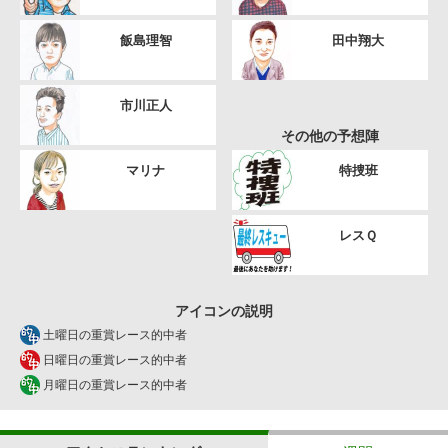
飯島理智
田中翔大
市川正人
その他の予想陣
マリナ
特捜班
レスＱ
アイコンの説明
土曜日の重賞レース的中者
日曜日の重賞レース的中者
月曜日の重賞レース的中者