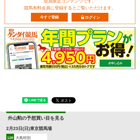
会員限定コンテンツです。
競馬有料会員に登録するとご覧いただけます。
今すぐ登録
ログイン
外山勲の予想買い目を見る
2月23日(日)東京競馬場
大島特別
12R