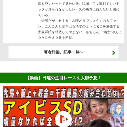
馬をワンセットで見たい派。現場、ＴＶ観戦でもパド
ックが見られなかったレースの馬券は買わないと決め
ている。
余談だが、ＨＴＢ「水曜どうでしょう」の大ファ
ン。こんこんと湧き出る清水のように名言を連発する
大泉洋氏を尊敬してやまない。もちろん、“藩士”ゆえに
ＤＶＤ全３０巻を所持。
著者詳細、記事一覧へ
【動画】日曜の注目レースを大胆予想！