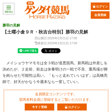
ログイン
MENU
会員登録
勝羽の見解
【土曜小倉９Ｒ・秋吉台特別】勝羽の見解
公開日:2025年2月21日 17:00
更新日:2025年2月21日 17:00
メイショウヤマモモは全３戦が道悪競馬。新馬戦は外差しを
決めたが、２走前、前走は休養明けの一戦で不良、重馬場が脚
を鈍らせた可能性は高い。「もっと走れていいはず」は高橋亮
師で、好天がかなう今週末なら一変していい。
会員限定コンテンツです。
競馬有料会員に登録するとご覧いただけます。
今すぐ登録
ログイン