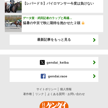
【レパードＳ】パイロマンサー今度は負けない
データ室・武田記者のラップと馬場…
猛暑の中京で秋に期待を抱かせた２頭
最新記事をもっと見る
gendai_keiba
gendai.race
サイトポリシー
個人情報
著作権
リンク
よくある質問・お問い合わせ