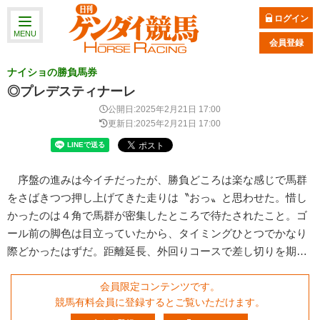
ログイン
MENU
会員登録
ナイショの勝負馬券
◎プレデスティナーレ
公開日:2025年2月21日 17:00
更新日:2025年2月21日 17:00
序盤の進みは今イチだったが、勝負どころは楽な感じで馬群
をさばきつつ押し上げてきた走りは〝おっ〟と思わせた。惜し
かったのは４角で馬群が密集したところで待たされたこと。ゴ
ール前の脚色は目立っていたから、タイミングひとつでかなり
際どかったはずだ。距離延長、外回りコースで差し切りを期…
会員限定コンテンツです。
競馬有料会員に登録するとご覧いただけます。